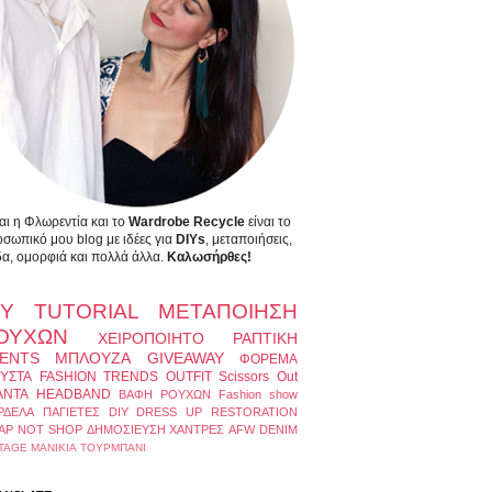
αι η Φλωρεντία και το
Wardrobe Recycle
είναι το
σωπικό μου blog με ιδέες για
DIYs
, μεταποιήσεις,
α, ομορφιά και πολλά άλλα.
Καλωσήρθες!
IY
TUTORIAL
ΜΕΤΑΠΟΙΗΣΗ
ΟΥΧΩΝ
ΧΕΙΡΟΠΟΙΗΤΟ
ΡΑΠΤΙΚΗ
ENTS
ΜΠΛΟΥΖΑ
GIVEAWAY
ΦΟΡΕΜΑ
ΥΣΤΑ
FASHION TRENDS
OUTFIT
Scissors Out
ΑΝΤΑ
HEADBAND
ΒΑΦΗ ΡΟΥΧΩΝ
Fashion show
ΡΔΕΛΑ
ΠΑΓΙΕΤΕΣ
DIY DRESS UP
RESTORATION
AP NOT SHOP
ΔΗΜΟΣΙΕΥΣΗ
ΧΑΝΤΡΕΣ
AFW
DENIM
TAGE
ΜΑΝΙΚΙΑ
ΤΟΥΡΜΠΑΝΙ