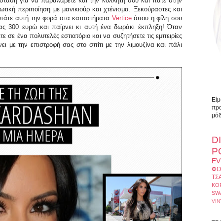
α στάση για να παραλάβετε και την κολλητή σου και πάτε στην
ωτική περιποίηση με μανικιούρ και χτένισμα. Ξεκούραστες και
α πάτε αυτή την φορά στα καταστήματα
Vertice
όπου η φίλη σου
ας 300 ευρώ και παίρνει κι αυτή ένα δωράκι έκπληξη! Όταν
τε σε ένα πολυτελές εστιατόριο και να συζητήσετε τις εμπειρίες
ει με την επιστροφή σας στο σπίτι με την λιμουζίνα και πάλι
Είμ
προ
μόδ
D
Ρ
EV
ΦΟ
ΤΣ
ΚΟ
SW
VIN