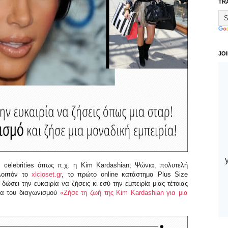
TR
JO
ων
celebrities
όπως π.χ. η
Kim
Kardashian
; Ψώνια, πολυτελή
 λοιπόν το
xlcloset.gr
, το πρώτο
online
κατάστημα
Plus
Size
ώσει την ευκαιρία να ζήσεις κι εσύ την εμπειρία μιας τέτοιας
ρια του διαγωνισμού
«Ζήσε τη ζωή της Kim Kardashian για μια