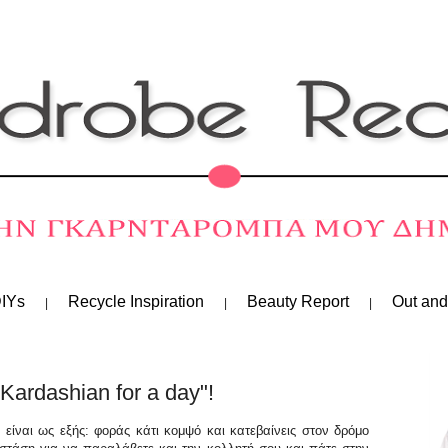
IYs
Recycle Inspiration
Beauty Report
Out and
Kardashian for a day"!
είναι ως εξής: φοράς κάτι κομψό και κατεβαίνεις στον δρόμο