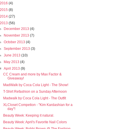
2016
(4)
2015
(8)
2014
(27)
2013
(56)
►
December 2013
(4)
►
November 2013
(7)
►
October 2013
(4)
►
September 2013
(3)
►
June 2013
(10)
►
May 2013
(4)
▼
April 2013
(9)
CC Cream and more by Max Factor &
Giveaway!
MadWalk by Coca Cola Light - The Show!
T-Shirt Refashion on a Sunday Afternoon
Madwalk by Coca Cola Light - The Outfit
XLCloset Competion - "Kim Kardashian for a
day"!
Beauty Week: Keeping it natural.
Beauty Week: April's Favorite Nail Colors
Beauty Week: Bobbi Brown @ The Fashion