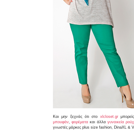
Και μην ξεχνάς ότι στο
xlcloset.gr
μπορείς
μπουφάν
,
φορέματα
και άλλα
γυναικεία ρού
γνωστές μάρκες plus size fashion, DinaXL & Ve