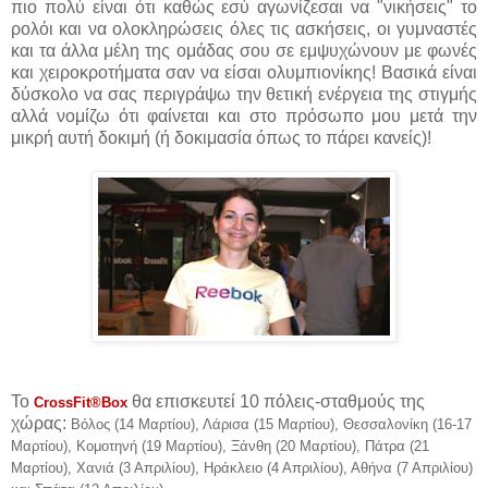
πιο πολύ είναι ότι καθώς εσύ αγωνίζεσαι να "νικήσεις" το
ρολόι και να ολοκληρώσεις όλες τις ασκήσεις, οι γυμναστές
και τα άλλα μέλη της ομάδας σου σε εμψυχώνουν με φωνές
και χειροκροτήματα σαν να είσαι ολυμπιονίκης! Βασικά είναι
δύσκολο να σας περιγράψω την θετική ενέργεια της στιγμής
αλλά νομίζω ότι φαίνεται και στο πρόσωπο μου μετά την
μικρή αυτή δοκιμή (ή δοκιμασία όπως το πάρει κανείς)!
Το
θα επισκευτεί 10 πόλεις-σταθμούς της
CrossFit®
B
ox
χώρας:
Βόλος (14 Μαρτίου), Λάρισα (15 Μαρτίου), Θεσσαλονίκη (16-17
Μαρτίου), Κομοτηνή (19 Μαρτίου), Ξάνθη (20 Μαρτίου), Πάτρα (21
Μαρτίου), Χανιά (3 Απριλίου), Ηράκλειο (4 Απριλίου), Αθήνα (7 Απριλίου)