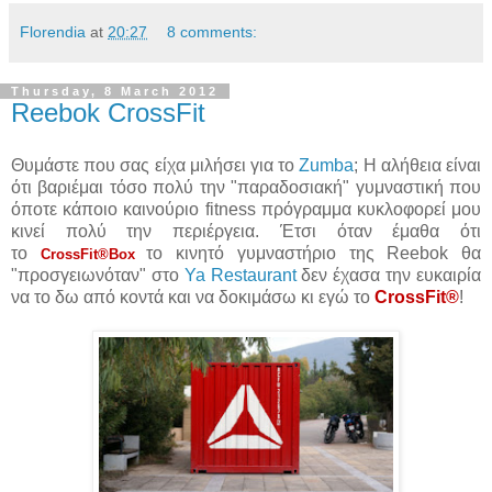
Florendia
at
20:27
8 comments:
Thursday, 8 March 2012
Reebok CrossFit
Θυμάστε που σας είχα μιλήσει για τo
Zumba
; Η αλήθεια είναι
ότι βαριέμαι τόσο πολύ την "παραδοσιακή" γυμναστική που
όποτε κάποιο καινούριο fitness πρόγραμμα κυκλοφορεί μου
κινεί πολύ την περιέργεια. Έτσι όταν έμαθα ότι
το
το κινητό γυμναστήριο της Reebok θα
CrossFit®
B
ox
"προσγειωνόταν" στο
Ya Restaurant
δεν έχασα την ευκαιρία
να το δω από κοντά και να δοκιμάσω κι εγώ το
CrossFit®
!