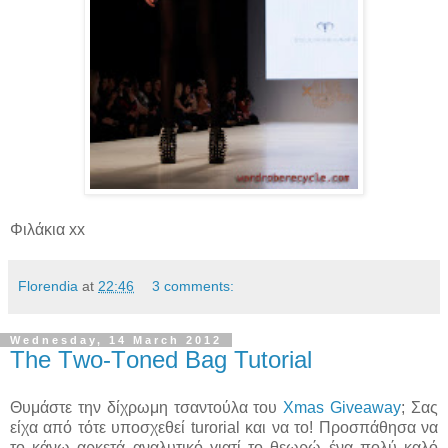
Φιλάκια xx
Florendia
at
22:46
3 comments:
Wednesday, 14 March 2012
The Τwo-Τoned Βag Tutorial
Θυμάστε την δίχρωμη τσαντούλα του
Xmas Giveaway
; Σας
είχα από τότε υποσχεθεί turorial και να το! Προσπάθησα να
το κάνω αρκετά αναλυτικό γιατί το θεωρώ ένα πολύ καλό