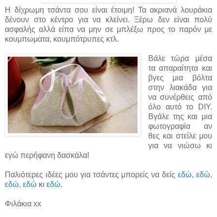
Η δίχρωμη τσάντα σου είναι έτοιμη! Τα ακριανά λουράκια
δένουν στο κέντρο για να κλείνει. Ξέρω δεν είναι πολύ
ασφαλής αλλά είπα να μην σε μπλέξω προς το παρόν με
κουμπωματα, κουμπότρυπες κτλ.
Βάλε τώρα μέσα
τα απαραίτητα και
βγες μια βόλτα
στην λιακάδα για
να συνέρθεις από
όλο αυτό το DIY.
Βγάλε της και μια
φωτογραφία αν
θες και στείλε μου
για να νιώσω κι
εγώ περήφανη δασκάλα!
Παλιότερες ιδέες μου για τσάντες μπορείς να δείς
εδώ
,
εδώ
,
εδώ
,
εδώ
κι
εδώ
.
Φιλάκια xx