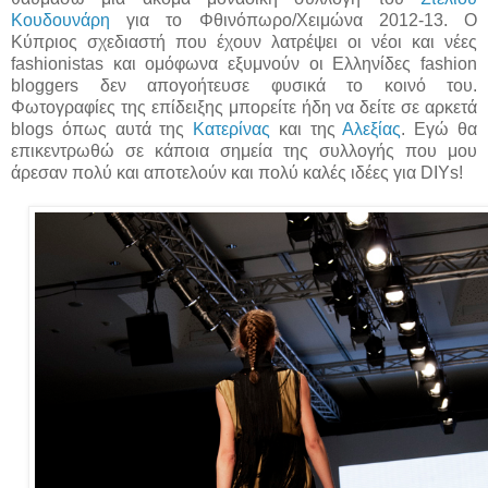
Κουδουνάρη
για το Φθινόπωρο/Χειμώνα 2012-13. Ο
Κύπριος σχεδιαστή που έχουν λατρέψει οι νέοι και νέες
fashionistas και ομόφωνα εξυμνούν οι Ελληνίδες fashion
bloggers δεν απογοήτευσε φυσικά το κοινό του.
Φωτογραφίες της επίδειξης μπορείτε ήδη να δείτε σε αρκετά
blogs όπως αυτά της
Κατερίνας
και της
Αλεξίας
. Εγώ θα
επικεντρωθώ σε κάποια σημεία της συλλογής που μου
άρεσαν πολύ και αποτελούν και πολύ καλές ιδέες για DIYs!