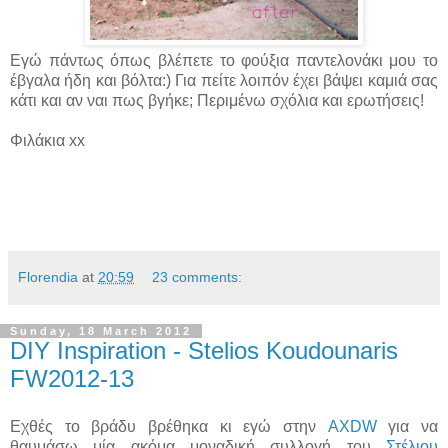
Εγώ πάντως όπως βλέπετε το φούξια παντελονάκι μου το
έβγαλα ήδη και βόλτα:) Για πείτε λοιπόν έχει βάψει καμιά σας
κάτι και αν ναι πως βγήκε; Περιμένω σχόλια και ερωτήσεις!
Φιλάκια xx
Florendia
at
20:59
23 comments:
Sunday, 18 March 2012
DIY Inspiration - Stelios Koudounaris
FW2012-13
Εχθές το βράδυ βρέθηκα κι εγώ στην
AXDW
για να
θαυμάσω μία ακόμα μοναδική συλλογή του
Στέλιου