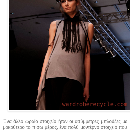
Ένα άλλο ωραίο στοιχείο ήταν οι ασύμμετρες μπλούζες με
μακρύτερο το πίσω μέρος, ένα πολύ μοντέρνο στοιχείο που