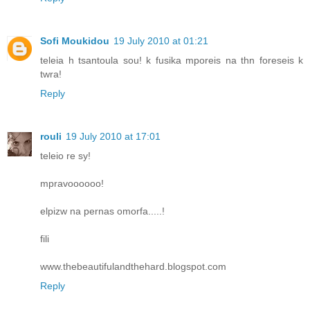
Sofi Moukidou
19 July 2010 at 01:21
teleia h tsantoula sou! k fusika mporeis na thn foreseis k
twra!
Reply
rouli
19 July 2010 at 17:01
teleio re sy!
mpravoooooo!
elpizw na pernas omorfa.....!
fili
www.thebeautifulandthehard.blogspot.com
Reply