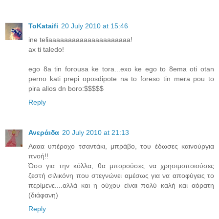
ToKataifi
20 July 2010 at 15:46
ine teliaaaaaaaaaaaaaaaaaaaaa!
ax ti taledo!
ego 8a tin forousa ke tora...exo ke ego to 8ema oti otan
perno kati prepi oposdipote na to foreso tin mera pou to
pira alios dn boro:$$$$$
Reply
Ανεράιδα
20 July 2010 at 21:13
Αααα υπέροχο τσαντάκι, μπράβο, του έδωσες καινούργια
πνοή!!
Όσο για την κόλλα, θα μπορούσες να χρησιμοποιούσες
ζεστή σιλικόνη που στεγνώνει αμέσως για να αποφύγεις το
περίμενε....αλλά και η ούχου είναι πολύ καλή και αόρατη
(διάφανη)
Reply