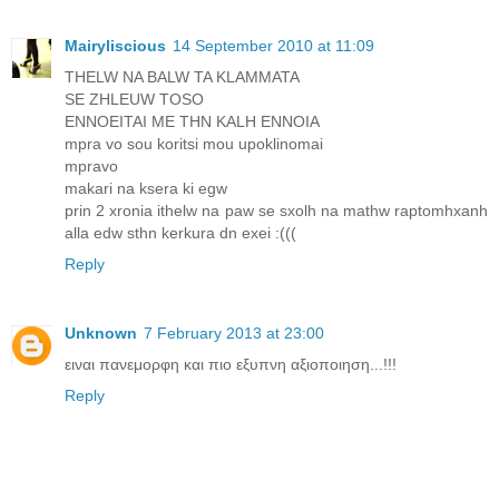
Mairyliscious
14 September 2010 at 11:09
THELW NA BALW TA KLAMMATA
SE ZHLEUW TOSO
ENNOEITAI ME THN KALH ENNOIA
mpra vo sou koritsi mou upoklinomai
mpravo
makari na ksera ki egw
prin 2 xronia ithelw na paw se sxolh na mathw raptomhxanh
alla edw sthn kerkura dn exei :(((
Reply
Unknown
7 February 2013 at 23:00
ειναι πανεμορφη και πιο εξυπνη αξιοποιηση...!!!
Reply