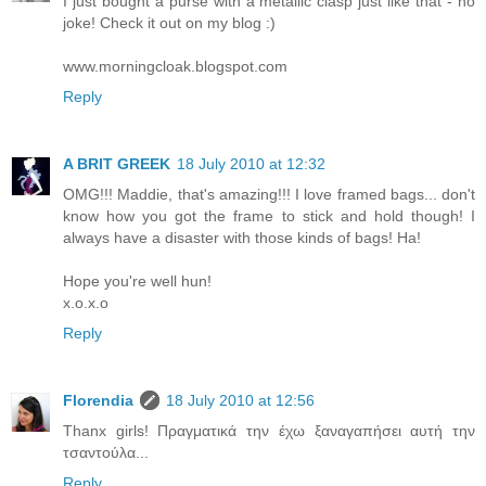
I just bought a purse with a metallic clasp just like that - no
joke! Check it out on my blog :)
www.morningcloak.blogspot.com
Reply
A BRIT GREEK
18 July 2010 at 12:32
OMG!!! Maddie, that's amazing!!! I love framed bags... don't
know how you got the frame to stick and hold though! I
always have a disaster with those kinds of bags! Ha!
Hope you're well hun!
x.o.x.o
Reply
Florendia
18 July 2010 at 12:56
Thanx girls! Πραγματικά την έχω ξαναγαπήσει αυτή την
τσαντούλα...
Reply