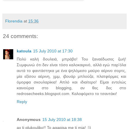
Florendia
at
15:36
24 comments:
katoula
15 July 2010 at 17:30
Πολύ καλή δουλειά, μπράβο! Του ξαναέδωσες ζωή!
Συμφωνώ ότι δεν είναι τόσο καλοκαιρινό, αλλά εγώ παρ'όλα
αυτά το φαντάστηκα με ένα ψηλόμεσο μαύρο αέρινο σορτς,
μία εξίσου αέρινη, χμμ, ιβουάρ μπλούζα, πλατφόρμες και
όμορφα σκουλαρίκια! Απλό και ιδιαίτερο! Είμαι εντελώς
καινούρια στο blogging, αν θες δες στο
redrosecheeks.blogspot.com. Καλοφόρετο το τσαντάκι!
Reply
Anonymous
15 July 2010 at 18:38
ax ti glukouliko!! To agapisa me ti mia! :))