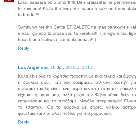
Einai paaaara polu omorfh!!! Den xreiazetai na perimeneis
to xeimona! Krata thn twra me mauro h kokkino foremataki
to bradu!!!!
Sumfwnw me thn Catita EPIBALETE na mas paraxwreis kai
emas ligo apo ta xrusa sou ta xerakia!!!! ( e egw eimai ligo
tuxairh pou tsakwsa tsantoula bebaia!!!)
Reply
Los Angelinos
16 July 2010 at 12:01
Καλά λένε όλα τα κορίτσια παραπάνω! είναι τέλεια και άψογη
η δουλειά σου. Γιατί δεν δοκιμάζεις σιλικόνη ζεστή? για
υφάσματα καλή είναι. ένα μικρό κεντητό τσαντάκι φάκελλο
είχε και η μαμά μου, αλλά μέχρι τον Φεβρουάριο δεςν το
εκτιμούσαμε και το πετάξαμε. Μεγάλη απερισκεψία! Γλύκα
το τσαντάκι. Θα το φόραγα με σορτς, γιλέκο, άσπρο
φανελάκι και λιτό φλατ πέδιλο για πιο ρομαντικό.
Reply