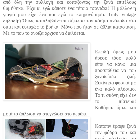
από όλη την συλλογή και κοιτάζοντας την ξανά επιτέλους
θυμήθηκα. Είχα κι εγώ κάποτε ένα τέτοιο τσαντάκι! 'Η μάλλον η
γιαγιά μου είχε ένα και εγώ το κληρονόμησα. Truly vintage
δηλαδή:) Όπως καταλαβαίνεται σήκωσα τον κόσμο ανάποδα στο
σπίτι και ευτυχώς το βρήκα. Μόνο που ήταν σε άθλια κατάσταση.
Με το που το άνοιξα άρχισε να διαλύεται.
Επειδή όμως μου
άρεσε τόσο πολύ
είπα να κάνω μια
προσπάθεια να του
ξαναδώσω ζωή.
Ξεκίνησα φυσικά με
ένα καλό πλύσιμο.
Το τι σκόνη είχε δεν
το πίστευα!
Καθάρισε όμως και
μετά το άπλωσα να στεγνώσει στο αεράκι.
Κατόπιν έραψα ξανά
την φόδρα του και
μετά κόλλησα το