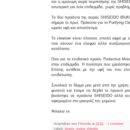
και η ομώνυμη σειρά περιποίησης της SHISE
εσωτερικά για λεία επιδερμίδα, χωρίς προβλή
Τα δύο προϊόντα της σειράς SHISEIDO ΙBUK
σήμερα το πρωί. Πρόκειται για το Purifying Cl
ωραία υφή και αποτέλεσμα.
Το cleanser κάνει πλούσιο, απαλό αφρό με ε
που κάνουν ένα ελαφρύ αλλά αναζωογονητ
κατάλοιπα.
Όσο για το ενυδατικό προϊόν Protective Moi
στην επιδερμίδα. Η ποσότητα που χρειάστηκ
Επίσης αντίθετα με την υφή του που είν
ενυδάτωσης.
Συνολικά το δέρμα μου μετά από την χρήση
φωτεινό και έτοιμο να δεχθεί το πρωινό μο
βασίστηκε σε προϊόντα SHISEIDO αλλά αυ
αφιερωμένο στο μακιγιάζ του χειμώνα.
Φιλάκια xx
Αναρτηθηκε απο
Florendia
at
10:52
1 comment:
Labels:
beauty
,
review
,
shiseido