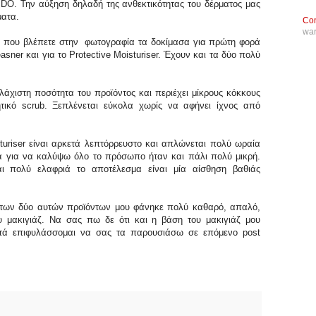
IDO. Την αύξηση δηλαδή της ανθεκτικότητας του δέρματος μας
ματα.
Con
wa
I που βλέπετε στην φωτογραφία τα δοκίμασα για πρώτη φορά
easner και για το Protective Moisturiser. Έχουν και τα δύο πολύ
λάχιστη ποσότητα του προϊόντος και περιέχει μίκρους κόκκους
ικό scrub. Ξεπλένεται εύκολα χωρίς να αφήνει ίχνος από
sturiser είναι αρκετά λεπτόρρευστο και απλώνεται πολύ ωραία
α για να καλύψω όλο το πρόσωπο ήταν και πάλι πολύ μικρή.
αι πολύ ελαφριά το αποτέλεσμα είναι μία αίσθηση βαθιάς
 των δύο αυτών προϊόντων μου φάνηκε πολύ καθαρό, απαλό,
υ μακιγιάζ. Να σας πω δε ότι και η βάση του μακιγιάζ μου
τά επιφυλάσσομαι να σας τα παρουσιάσω σε επόμενο post