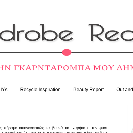
IYs
Recycle Inspiration
Beauty Report
Out and
ίς πήραμε οικογενειακώς τα βουνά και χαρήκαμε την φύση.