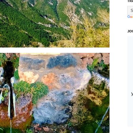
TR
JO