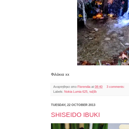
Φιλάκια xx
Αναρτηθηκε απο
Florendia
at
08:40
3 comments:
Labels:
Nokia Lumia 625
,
ταξίδι
TUESDAY, 22 OCTOBER 2013
SHISEIDO IBUKI