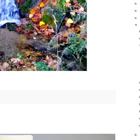
►
►
►
▼
►