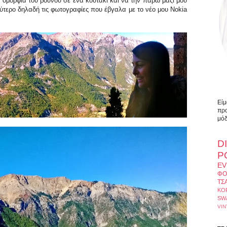
ομορφιά του βουνού σε ένα κουτάκι και να την πάρω μαζί μου
τερο δηλαδή τις φωτογραφίες που έβγαλα με το νέο μου Nokia
Είμ
προ
μόδ
D
Ρ
EV
ΦΟ
ΤΣ
ΚΟ
SW
VIN