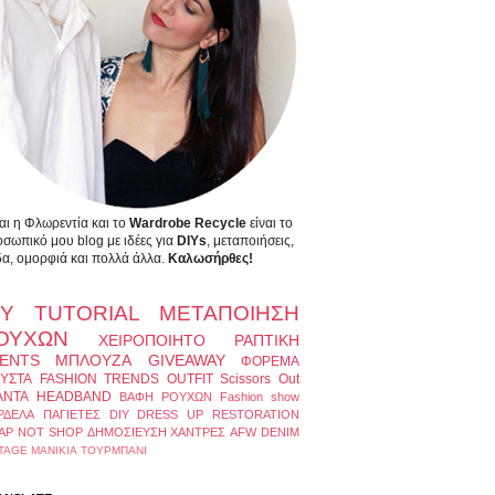
αι η Φλωρεντία και το
Wardrobe Recycle
είναι το
σωπικό μου blog με ιδέες για
DIYs
, μεταποιήσεις,
α, ομορφιά και πολλά άλλα.
Καλωσήρθες!
IY
TUTORIAL
ΜΕΤΑΠΟΙΗΣΗ
ΟΥΧΩΝ
ΧΕΙΡΟΠΟΙΗΤΟ
ΡΑΠΤΙΚΗ
ENTS
ΜΠΛΟΥΖΑ
GIVEAWAY
ΦΟΡΕΜΑ
ΥΣΤΑ
FASHION TRENDS
OUTFIT
Scissors Out
ΑΝΤΑ
HEADBAND
ΒΑΦΗ ΡΟΥΧΩΝ
Fashion show
ΡΔΕΛΑ
ΠΑΓΙΕΤΕΣ
DIY DRESS UP
RESTORATION
AP NOT SHOP
ΔΗΜΟΣΙΕΥΣΗ
ΧΑΝΤΡΕΣ
AFW
DENIM
TAGE
ΜΑΝΙΚΙΑ
ΤΟΥΡΜΠΑΝΙ