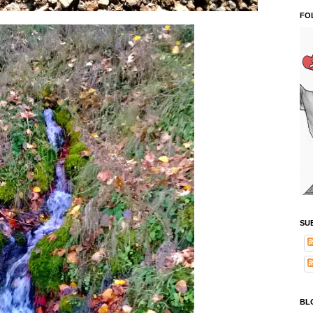
FO
SU
BL