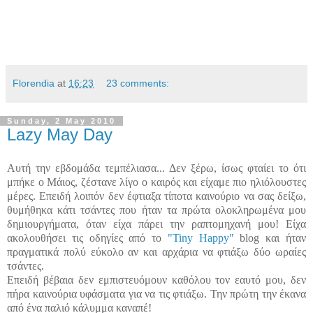
Florendia
at
16:23
23 comments:
Sunday, 2 May 2010
Lazy May Day
Αυτή την εβδομάδα τεμπέλιασα... Δεν ξέρω, ίσως φταίει το ότι
μπήκε ο Μάιος, ζέστανε λίγο ο καιρός και είχαμε πιο ηλιόλουστες
μέρες. Επειδή λοιπόν δεν έφτιαξα τίποτα καινούριο να σας δείξω,
θυμήθηκα κάτι τσάντες που ήταν τα πρώτα ολοκληρωμένα μου
δημιουργήματα, όταν είχα πάρει την ραπτομηχανή μου! Είχα
ακολουθήσει τις οδηγίες από το
"
Tiny Happy
"
blog και ήταν
πραγματικά πολύ εύκολο αν και αρχάρια να φτιάξω δύο ωραίες
τσάντες.
Επειδή βέβαια δεν εμπιστευόμουν καθόλου τον εαυτό μου, δεν
πήρα καινούρια υφάσματα για να τις φτιάξω. Την πρώτη την έκανα
από ένα παλιό κάλυμμα καναπέ!