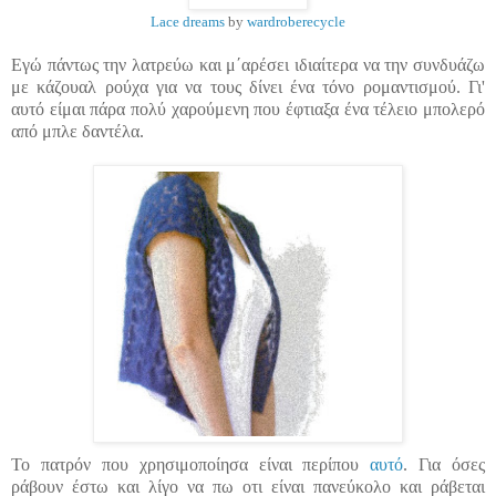
Lace dreams
by
wardroberecycle
Εγώ πάντως την
λατρεύω
και μ΄αρέσει ιδιαίτερα να την συνδυάζω
με κάζουαλ ρούχα για να τους δίνει ένα τόνο ρομαντισμού. Γι'
αυτό είμαι πάρα πολύ χαρούμενη που έφτιαξα ένα τέλειο μπολερό
από μπλε δαντέλα.
Το πατρόν που χρησιμοποίησα είναι περίπου
αυτό
. Για όσες
ράβουν έστω και λίγο να πω οτι είναι πανεύκολο και ράβεται