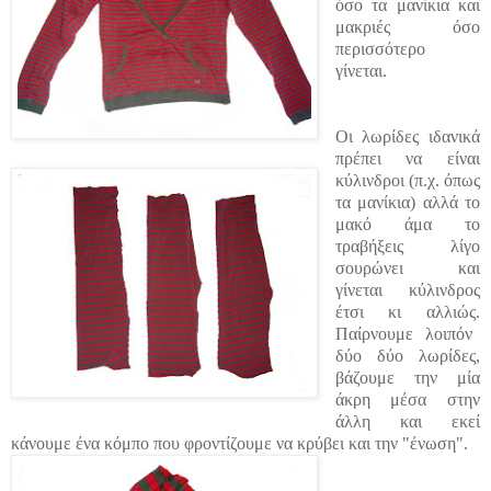
όσο τα μανίκια και
μακριές όσο
περισσότερο
γίνεται.
Οι λωρίδες ιδανικά
πρέπει να είναι
κύλινδροι (π.χ. όπως
τα μανίκια) αλλά το
μακό άμα το
τραβήξεις λίγο
σουρώνει και
γίνεται κύλινδρος
έτσι κι αλλιώς.
Παίρνουμε λοιπόν
δύο δύο λωρίδες,
βάζουμε την μία
άκρη μέσα στην
άλλη και εκεί
κάνουμε ένα κόμπο που φροντίζουμε να κρύβει και την "ένωση".