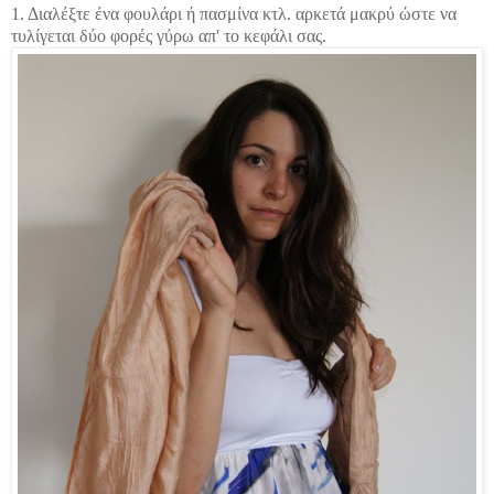
1. Διαλέξτε ένα φουλάρι ή πασμίνα κτλ. αρκετά μακρύ ώστε να
τυλίγεται δύο φορές γύρω απ' το κεφάλι σας.