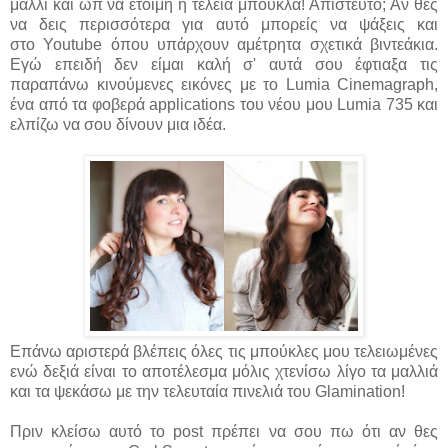
μαλλί και ωπ να έτοιμη η τέλεια μπούκλα! Απίστευτο; Αν θες
να δεις περισσότερα για αυτό μπορείς να ψάξεις και
στο Youtube όπου υπάρχουν αμέτρητα σχετικά βιντεάκια.
Εγώ επειδή δεν είμαι καλή σ' αυτά σου έφτιαξα τις
παραπάνω κινούμενες εικόνες με το Lumia Cinemagraph,
ένα από τα φοβερά applications του νέου μου Lumia 735 και
ελπίζω να σου δίνουν μια ιδέα.
Επάνω αριστερά βλέπεις όλες τις μπούκλες μου τελειωμένες
ενώ δεξιά είναι το αποτέλεσμα μόλις χτενίσω λίγο τα μαλλιά
και τα ψεκάσω με την τελευταία πινελιά του Glamination!
Πριν κλείσω αυτό το post πρέπει να σου πω ότι αν θες