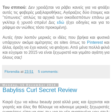
Του σπιτιού:
Δεν χρειάζεται να ράβει κανείς για να φτιάξει
αυτές τις φοβερές μαξιλαροθήκες. Αγόραζεις δύο έτοιμες και
"τύπωνεις" απλώς τα αρχικά των οικοδεσπότων επάνω με
γκλίτερ ή χρυσό σπρέυ! Δες
εδώ
(έχει οδηγίες και για το
ράψιμο αν νιώθεις τόσο προκομένη).
Αυτές ήταν λοιπόν μερικές οι ιδέες που βρήκα και φυσικά
υπάρχουν ακόμα αμέτρητες σε sites όπως το
Pinterest
και
άλλα, όρεξη να έχει κανείς να φτιάχνει. Από μένα πολλά φιλιά
και εύχομαι το 2015 να είναι ξεχωριστό και γεμάτο αγάπη για
όλους σας!
Florendia
at
23:51
5 comments:
Monday, 15 December 2014
Babyliss Curl Secret Review
Καιρό έχω να κάνω beauty post αλλά μιας και έρχονται και
γιορτές και όλες θα θέλουμε να κάνουμε μερικές ξεχωριστές
εμφανίσεις είπα να σας πω για το νέο αγαπημένο μου στυλ: