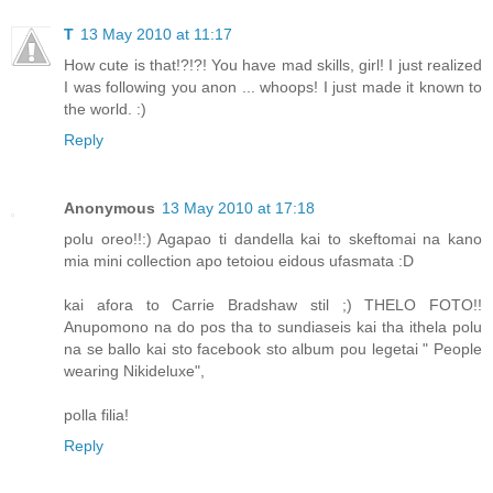
T
13 May 2010 at 11:17
How cute is that!?!?! You have mad skills, girl! I just realized
I was following you anon ... whoops! I just made it known to
the world. :)
Reply
Anonymous
13 May 2010 at 17:18
polu oreo!!:) Agapao ti dandella kai to skeftomai na kano
mia mini collection apo tetoiou eidous ufasmata :D
kai afora to Carrie Bradshaw stil ;) THELO FOTO!!
Anupomono na do pos tha to sundiaseis kai tha ithela polu
na se ballo kai sto facebook sto album pou legetai " People
wearing Nikideluxe",
polla filia!
Reply