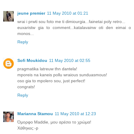
jeune premier
11 May 2010 at 01:21
wrai i prwti sou foto me ti dimiourgia...fainetai poly retro...
euxaristw gia to comment...katalavainw oti den eimai o
monos...
Reply
Sofi Moukidou
11 May 2010 at 02:55
pragmatika latreuw thn dantela!
mporeis na kaneis pollu wraious sunduasmous!
oso gia to mpolero sou, just perfect!
congrats!
Reply
Marianna Stamou
11 May 2010 at 12:23
Όμορφο Maddie, μου αρέσει το χρώμα!
Χάθηκες:-p