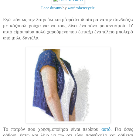
Lace dreams
by
wardroberecycle
Εγώ πάντως την
λατρεύω
και μ΄αρέσει ιδιαίτερα να την συνδυάζω
με κάζουαλ ρούχα για να τους δίνει ένα τόνο ρομαντισμού. Γι'
αυτό είμαι πάρα πολύ χαρούμενη που έφτιαξα ένα τέλειο μπολερό
από μπλε δαντέλα.
Το πατρόν που χρησιμοποίησα είναι περίπου
αυτό
. Για όσες
ράβουν έστω και λίγο να πω οτι είναι πανεύκολο και ράβεται