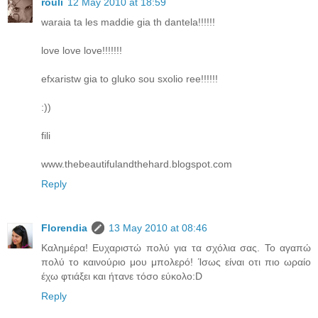
rouli
12 May 2010 at 18:59
waraia ta les maddie gia th dantela!!!!!!
love love love!!!!!!!
efxaristw gia to gluko sou sxolio ree!!!!!!
:))
fili
www.thebeautifulandthehard.blogspot.com
Reply
Florendia
13 May 2010 at 08:46
Καλημέρα! Ευχαριστώ πολύ για τα σχόλια σας. Το αγαπώ
πολύ το καινούριο μου μπολερό! Ίσως είναι οτι πιο ωραίο
έχω φτιάξει και ήτανε τόσο εύκολο:D
Reply