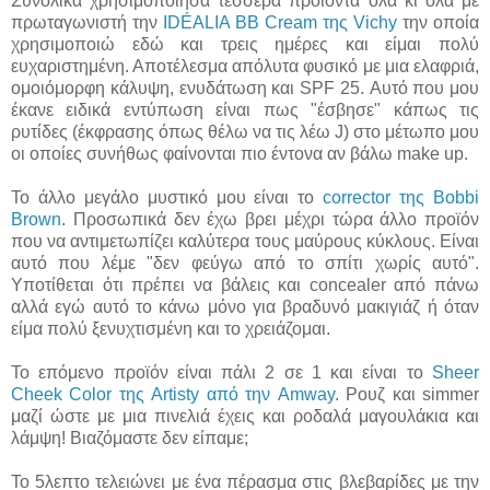
Συνολικά χρησιμοποίησα τέσσερα προϊόντα όλα κι όλα με
πρωταγωνιστή την
IDÉALIA BB Cream της Vichy
την οποία
χρησιμοποιώ εδώ και τρεις ημέρες και είμαι πολύ
ευχαριστημένη. Αποτέλεσμα απόλυτα φυσικό με μια ελαφριά,
ομοιόμορφη κάλυψη, ενυδάτωση και SPF 25. Αυτό που μου
έκανε ειδικά εντύπωση είναι πως "έσβησε" κάπως τις
ρυτίδες (έκφρασης όπως θέλω να τις λέω J) στο μέτωπο μου
οι οποίες συνήθως φαίνονται πιο έντονα αν βάλω make up.
Το άλλο μεγάλο μυστικό μου είναι το
corrector της Bobbi
Brown
. Προσωπικά δεν έχω βρει μέχρι τώρα άλλο προϊόν
που να αντιμετωπίζει καλύτερα τους μαύρους κύκλους. Είναι
αυτό που λέμε "δεν φεύγω από το σπίτι χωρίς αυτό".
Υποτίθεται ότι πρέπει να βάλεις και concealer από πάνω
αλλά εγώ αυτό το κάνω μόνο για βραδυνό μακιγιάζ ή όταν
είμα πολύ ξενυχτισμένη και το χρειάζομαι.
Το επόμενο προϊόν είναι πάλι 2 σε 1 και είναι το
Sheer
Cheek Color της Artisty από την Amway
. Ρουζ και simmer
μαζί ώστε με μια πινελιά έχεις και ροδαλά μαγουλάκια και
λάμψη! Βιαζόμαστε δεν είπαμε;
To 5λεπτο τελειώνει με ένα πέρασμα στις βλεβαρίδες με την