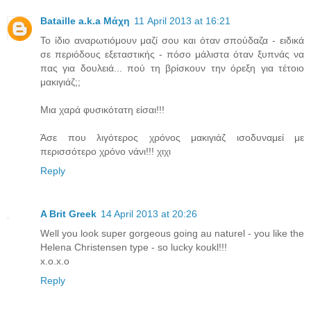
Bataille a.k.a Μάχη
11 April 2013 at 16:21
Το ίδιο αναρωτιόμουν μαζί σου και όταν σπούδαζα - ειδικά
σε περιόδους εξεταστικής - πόσο μάλιστα όταν ξυπνάς να
πας για δουλειά... πού τη βρίσκουν την όρεξη για τέτοιο
μακιγιάζ;;
Μια χαρά φυσικότατη είσαι!!!
Άσε που λιγότερος χρόνος μακιγιάζ ισοδυναμεί με
περισσότερο χρόνο νάνι!!! χιχι
Reply
A Brit Greek
14 April 2013 at 20:26
Well you look super gorgeous going au naturel - you like the
Helena Christensen type - so lucky koukl!!!
x.o.x.o
Reply