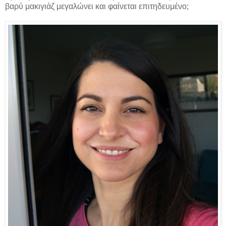
βαρύ μακιγιάζ μεγαλώνει και φαίνεται επιτηδευμένο;