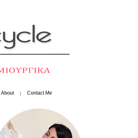
 About
Contact Me