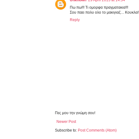
Unknown
29 April 2013 at 14:34
Πω πω!!! Τι ομορφα πραγματακια!!!
Σου παει πολυ ολο το μακιγιαζ.... Κουκλα!!
Reply
Πες μου την γνώμη σου!
Newer Post
Subscribe to:
Post Comments (Atom)