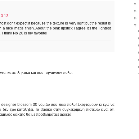
►
►
13:13
►
most don't expect it because the texture is very light but the result is
▼
a nice matte finish. About the pink lipstick I agree it's the lightest
. I think No 20 is my favorite!
ονται καταπληκτικα και σου πηγαινουν πολυ.
η designer blossom 30 νομίζω σου πάει πολύ! Σκεφτόμουν κι εγώ να
εν έχω καταλήξει. Το βασικό στην συγκεκριμένη πιστεύω είναι ότι
 χαμηλός δείκτης θα με προβλημάτιζε αρκετά.