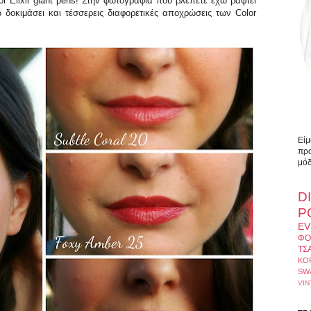
or Elixir giant pens! Στην φωτογραφία που βλέπετε έχω βαφτεί
οκιμάσει και τέσσερεις διαφορετικές αποχρώσεις των Color
Είμ
προ
μόδ
D
Ρ
EV
ΦΟ
ΤΣ
ΚΟ
SW
VIN