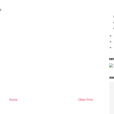
!
►
►
►
ME
AW
Home
Older Post