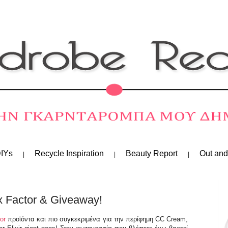
IYs
Recycle Inspiration
Beauty Report
Out and
 Factor & Giveaway!
or
προϊόντα και πιο συγκεκριμένα για την περίφημη CC Cream,