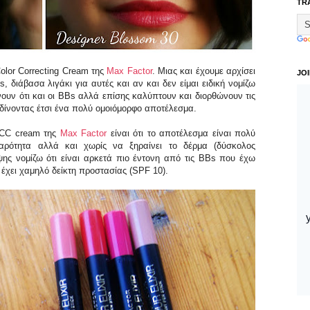
TR
olor Correcting Cream της
Max Factor
. Μιας και έχουμε αρχίσει
JO
, διάβασα λιγάκι για αυτές και αν και δεν είμαι ειδική νομίζω
άνουν ότι και οι BBs αλλά επίσης καλύπτουν και διορθώνουν τις
δίνοντας έτσι ένα πολύ ομοιόμορφο αποτέλεσμα.
 CC cream της
Max Factor
είναι ότι το αποτέλεσμα είναι πολύ
αρότητα αλλά και χωρίς να ξηραίνει το δέρμα (δύσκολος
ς νομίζω ότι είναι αρκετά πιο έντονη από τις BBs που έχω
 έχει χαμηλό δείκτη προστασίας (SPF 10).