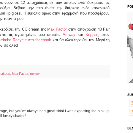
γαίνουν σε 12 αποχρώσεις εκ των οποίων εγώ δοκίμασα τις
FO
ούξια. Βέβαια μην περιμένετε την διάρκεια ενός κανονικού
αλού lip gloss. Η ευκολία όμως στην εφαρμογή που προσφέρουν
ην τσάντα μου!
 κερδίσει την CC cream της
Max Factor
στην απόχρωση 40 Fair
από τις αγαπημένες μου εταιρίες
Amway
και
Κορρες
, στον
rdrobe Recycle στο facebook
και θα ολοκληρωθεί την Μεγάλη
όν σε όλες!
makeup
,
Max Factor
,
review
SU
age, but you've always had great skin! I was expecting the pink lip
ill lovely shades!
BL