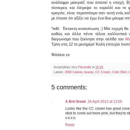
ανάλαφρο μακιγιάζ που απαιτεί η εποχή. Β
τέσσερεις και λάτρεψα το κοραλλί και το φ
κραγιόν, είναι περισσότερο σαν αυτή ενός κ
με έπεισε ότι αξίζει να έχω ένα-δυο μόνιμα στ
*edit: Έκτακτη ανακοίνωση :) Μία τυχερή θα
καθώς και άλλα πέντε τέλεια καλλυντικά 
διαγωνισμό που ξεκίνησε στην σελίδα του
Wa
Τρίτη στις 12 το μεσημέρι! Καλή επιτυχία λοιπ
Φιλάκια xx
Αναρτηθηκε απο
Florendia
at
11:24
Labels:
2000 Calorie
,
beauty
,
CC Cream
,
Color Elixir
,
5 comments:
A Brit Greek
26 April 2013 at 13:05
Looks like the CC cream has great cover
stick to come out more pink, but they're st
x.o.x.o
Reply