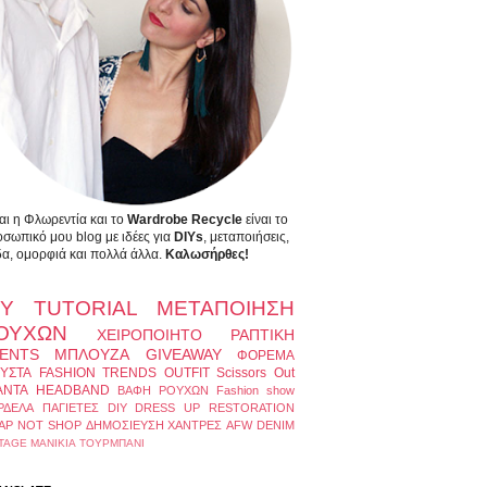
αι η Φλωρεντία και το
Wardrobe Recycle
είναι το
σωπικό μου blog με ιδέες για
DIYs
, μεταποιήσεις,
α, ομορφιά και πολλά άλλα.
Καλωσήρθες!
IY
TUTORIAL
ΜΕΤΑΠΟΙΗΣΗ
ΟΥΧΩΝ
ΧΕΙΡΟΠΟΙΗΤΟ
ΡΑΠΤΙΚΗ
ENTS
ΜΠΛΟΥΖΑ
GIVEAWAY
ΦΟΡΕΜΑ
ΥΣΤΑ
FASHION TRENDS
OUTFIT
Scissors Out
ΑΝΤΑ
HEADBAND
ΒΑΦΗ ΡΟΥΧΩΝ
Fashion show
ΡΔΕΛΑ
ΠΑΓΙΕΤΕΣ
DIY DRESS UP
RESTORATION
AP NOT SHOP
ΔΗΜΟΣΙΕΥΣΗ
ΧΑΝΤΡΕΣ
AFW
DENIM
TAGE
ΜΑΝΙΚΙΑ
ΤΟΥΡΜΠΑΝΙ