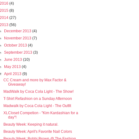
2016
(4)
2015
(8)
2014
(27)
2013
(56)
►
December 2013
(4)
►
November 2013
(7)
►
October 2013
(4)
►
September 2013
(3)
►
June 2013
(10)
►
May 2013
(4)
▼
April 2013
(9)
CC Cream and more by Max Factor &
Giveaway!
MadWalk by Coca Cola Light - The Show!
T-Shirt Refashion on a Sunday Afternoon
Madwalk by Coca Cola Light - The Outfit
XLCloset Competion - "Kim Kardashian for a
day"!
Beauty Week: Keeping it natural.
Beauty Week: April's Favorite Nail Colors
Beauty Week: Bobbi Brown @ The Fashion