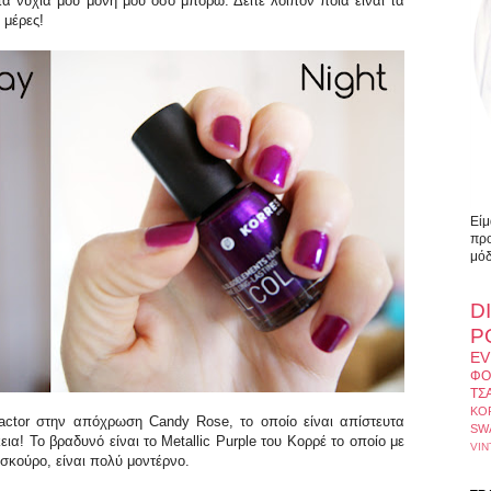
τα νύχια μου μόνη μου όσο μπορώ. Δείτε λοιπόν ποια είναι τα
 μέρες!
Είμ
προ
μόδ
D
Ρ
EV
ΦΟ
ΤΣ
ΚΟ
Factor στην απόχρωση Candy Rose, το οποίο είναι απίστευτα
SW
εια! Το βραδυνό είναι το Metallic Purple του Κορρέ το οποίο με
VIN
 σκούρο, είναι πολύ μοντέρνο.