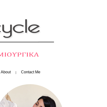
 About
Contact Me