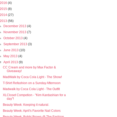
2016
(4)
2015
(8)
2014
(27)
2013
(56)
►
December 2013
(4)
►
November 2013
(7)
►
October 2013
(4)
►
September 2013
(3)
►
June 2013
(10)
►
May 2013
(4)
▼
April 2013
(9)
CC Cream and more by Max Factor &
Giveaway!
MadWalk by Coca Cola Light - The Show!
T-Shirt Refashion on a Sunday Afternoon
Madwalk by Coca Cola Light - The Outfit
XLCloset Competion - "Kim Kardashian for a
day"!
Beauty Week: Keeping it natural.
Beauty Week: April's Favorite Nail Colors
Beauty Week: Bobbi Brown @ The Fashion