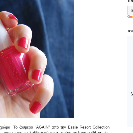
TR
JO
ο χρώμα. Το ζουμερό "AGAIN" από την Εssie
Resort Collection
 προτιμώ για τα Σαββατοκύριακα με ένα χαλαρό outfit με τζιν