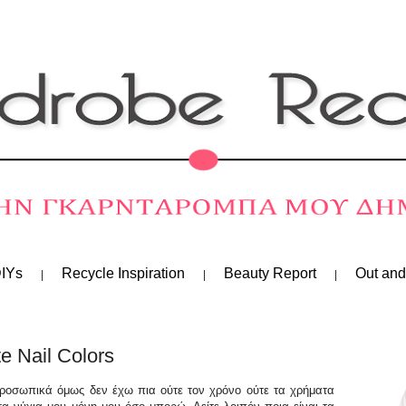
IYs
Recycle Inspiration
Beauty Report
Out and
te Nail Colors
Προσωπικά όμως δεν έχω πια ούτε τον χρόνο ούτε τα χρήματα