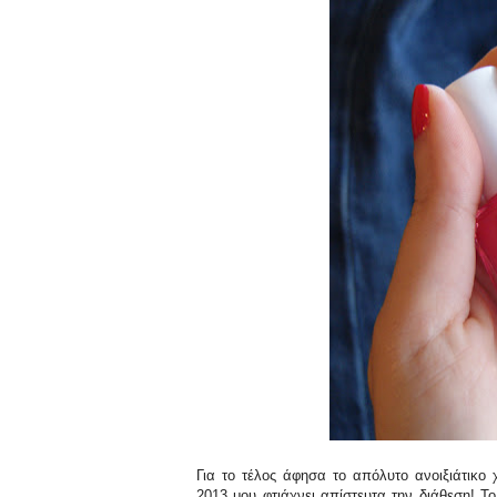
Για το τέλος άφησα το απόλυτο ανοιξιάτικ
2013 μου φτιάχνει απίστευτα την διάθεση! Το