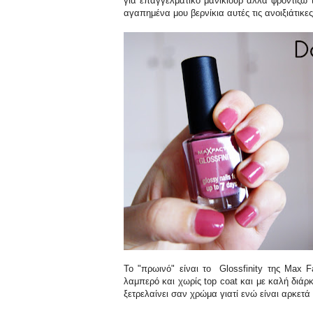
για επαγγελματικό μανικιούρ αλλά φροντίζω 
αγαπημένα μου βερνίκια αυτές τις ανοιξιάτικες
Το "πρωινό" είναι το Glossfinity της Max 
λαμπερό και χωρίς top coat και με καλή διάρκ
ξετρελαίνει σαν χρώμα γιατί ενώ είναι αρκετά