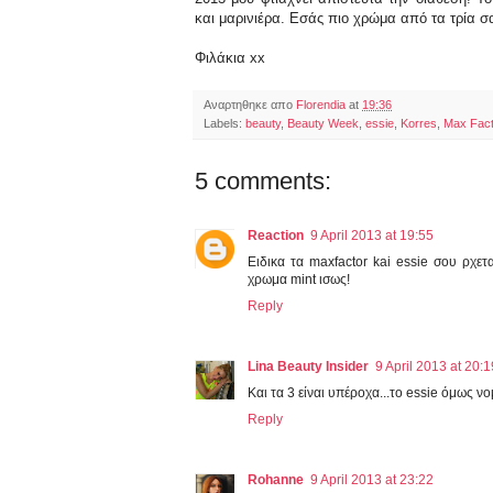
και μαρινιέρα. Εσάς πιο χρώμα από τα τρία σ
Φιλάκια xx
Αναρτηθηκε απο
Florendia
at
19:36
Labels:
beauty
,
Beauty Week
,
essie
,
Korres
,
Max Fact
5 comments:
Reaction
9 April 2013 at 19:55
Ειδικα τα maxfactor kai essie σου ρχετ
χρωμα mint ισως!
Reply
Lina Beauty Insider
9 April 2013 at 20:1
Kαι τα 3 είναι υπέροχα...το essie όμως ν
Reply
Rohanne
9 April 2013 at 23:22