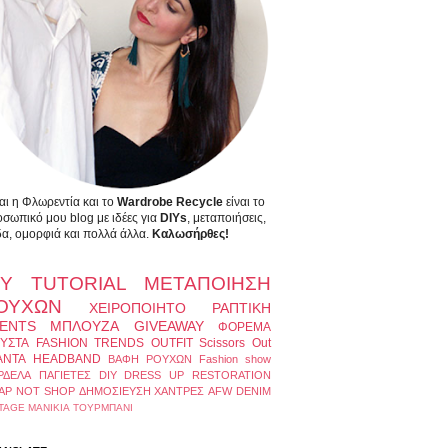
αι η Φλωρεντία και το
Wardrobe Recycle
είναι το
σωπικό μου blog με ιδέες για
DIYs
, μεταποιήσεις,
α, ομορφιά και πολλά άλλα.
Καλωσήρθες!
IY
TUTORIAL
ΜΕΤΑΠΟΙΗΣΗ
ΟΥΧΩΝ
ΧΕΙΡΟΠΟΙΗΤΟ
ΡΑΠΤΙΚΗ
ENTS
ΜΠΛΟΥΖΑ
GIVEAWAY
ΦΟΡΕΜΑ
ΥΣΤΑ
FASHION TRENDS
OUTFIT
Scissors Out
ΑΝΤΑ
HEADBAND
ΒΑΦΗ ΡΟΥΧΩΝ
Fashion show
ΡΔΕΛΑ
ΠΑΓΙΕΤΕΣ
DIY DRESS UP
RESTORATION
AP NOT SHOP
ΔΗΜΟΣΙΕΥΣΗ
ΧΑΝΤΡΕΣ
AFW
DENIM
TAGE
ΜΑΝΙΚΙΑ
ΤΟΥΡΜΠΑΝΙ