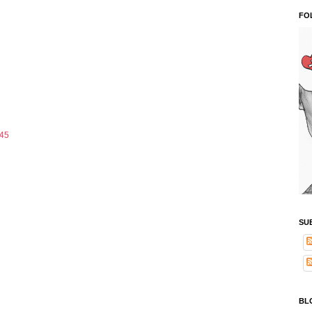
FO
:45
SU
BL