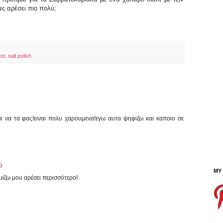
ας αρέσει πιο πολύ;
or
,
nail polish
αι να τα φας!ειναι πολυ χαρουμενα!εγω αυτα ψηφιζω και καποιο σε
9
MY
ομίζω μου αρέσει περισσότερο!