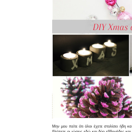
Μην μου πείτε ότι όλοι έχετε στολίσει ήδη κ
βλέπετε οι ιώσεις εδώ και δύο εβδομάδες κ