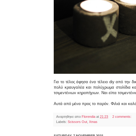
Για το τέλος άφησα ένα τέλειο diy από την δ
πολύ κραυγαλέα και πολύχρωμα στολίδια και
τσιμεντένιων κηροπήγιων. Ναι είπα τσιμεντέν
Αυτά από μένα προς το παρόν. Φιλιά και καλ
Αναρτηθηκε απο
Florendia
at
21:23
2 comments:
Labels:
Scissors Out
,
Xmas
SATURDAY, 7 NOVEMBER 2015