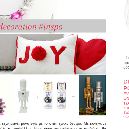
Είμ
προ
μόδ
D
Ρ
EV
ΦΟ
ΤΣ
ΚΟ
SW
VIN
αι έχω μείνει μόνο εγώ με το σπίτι χωρίς δέντρο; Με κυνηγάνε
αι όλο το αναβάλλω. Τώρα όμως υποσχέθηκα στα παιδιά ότι θα