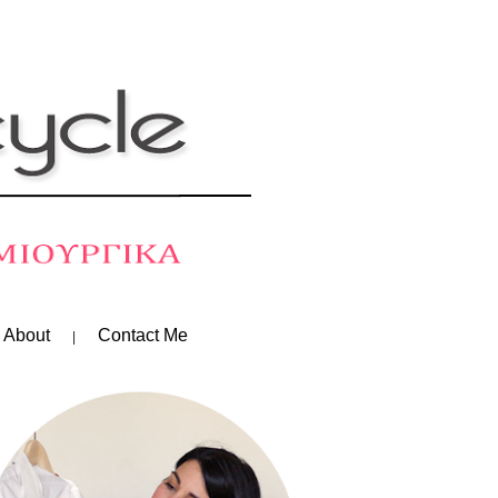
 About
Contact Me