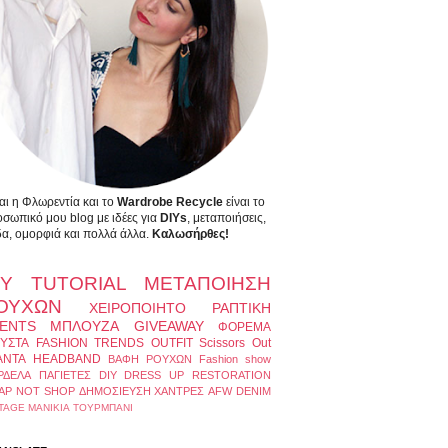
αι η Φλωρεντία και το
Wardrobe Recycle
είναι το
σωπικό μου blog με ιδέες για
DIYs
, μεταποιήσεις,
α, ομορφιά και πολλά άλλα.
Καλωσήρθες!
IY
TUTORIAL
ΜΕΤΑΠΟΙΗΣΗ
ΟΥΧΩΝ
ΧΕΙΡΟΠΟΙΗΤΟ
ΡΑΠΤΙΚΗ
ENTS
ΜΠΛΟΥΖΑ
GIVEAWAY
ΦΟΡΕΜΑ
ΥΣΤΑ
FASHION TRENDS
OUTFIT
Scissors Out
ΑΝΤΑ
HEADBAND
ΒΑΦΗ ΡΟΥΧΩΝ
Fashion show
ΡΔΕΛΑ
ΠΑΓΙΕΤΕΣ
DIY DRESS UP
RESTORATION
AP NOT SHOP
ΔΗΜΟΣΙΕΥΣΗ
ΧΑΝΤΡΕΣ
AFW
DENIM
TAGE
ΜΑΝΙΚΙΑ
ΤΟΥΡΜΠΑΝΙ