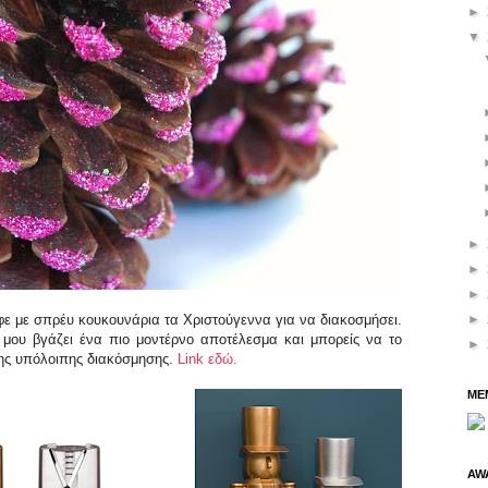
►
▼
►
►
►
αφε με σπρέυ κουκουνάρια τα Χριστούγεννα για να διακοσμήσει.
►
r μου βγάζει ένα πιο μοντέρνο αποτέλεσμα και μπορείς να το
►
της υπόλοιπης διακόσμησης.
Link εδώ.
ME
AW