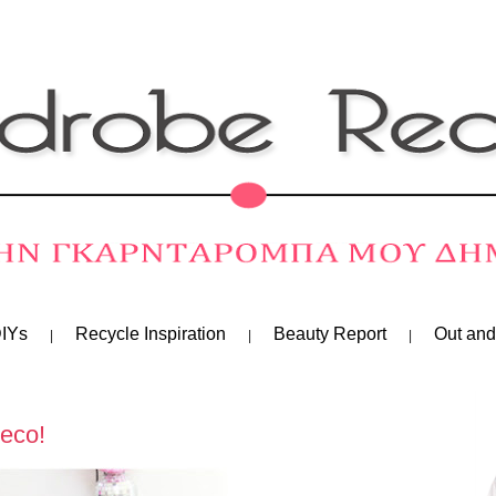
IYs
Recycle Inspiration
Beauty Report
Out and
eco!