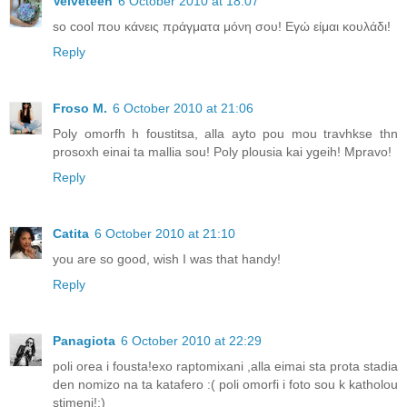
Velveteen
6 October 2010 at 18:07
so cool που κάνεις πράγματα μόνη σου! Εγώ είμαι κουλάδι!
Reply
Froso M.
6 October 2010 at 21:06
Poly omorfh h foustitsa, alla ayto pou mou travhkse thn
prosoxh einai ta mallia sou! Poly plousia kai ygeih! Mpravo!
Reply
Catita
6 October 2010 at 21:10
you are so good, wish I was that handy!
Reply
Panagiota
6 October 2010 at 22:29
poli orea i fousta!exo raptomixani ,alla eimai sta prota stadia
den nomizo na ta katafero :( poli omorfi i foto sou k katholou
stimeni!:)