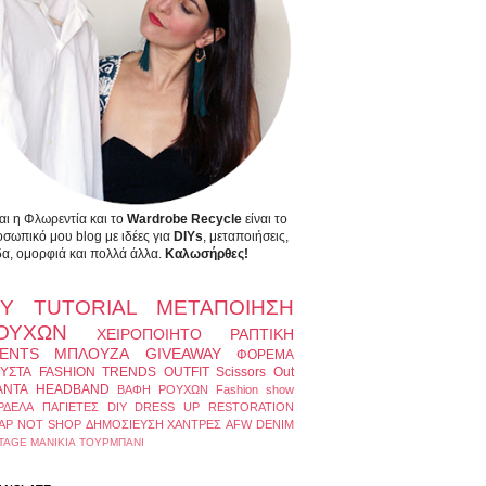
αι η Φλωρεντία και το
Wardrobe Recycle
είναι το
σωπικό μου blog με ιδέες για
DIYs
, μεταποιήσεις,
α, ομορφιά και πολλά άλλα.
Καλωσήρθες!
IY
TUTORIAL
ΜΕΤΑΠΟΙΗΣΗ
ΟΥΧΩΝ
ΧΕΙΡΟΠΟΙΗΤΟ
ΡΑΠΤΙΚΗ
ENTS
ΜΠΛΟΥΖΑ
GIVEAWAY
ΦΟΡΕΜΑ
ΥΣΤΑ
FASHION TRENDS
OUTFIT
Scissors Out
ΑΝΤΑ
HEADBAND
ΒΑΦΗ ΡΟΥΧΩΝ
Fashion show
ΡΔΕΛΑ
ΠΑΓΙΕΤΕΣ
DIY DRESS UP
RESTORATION
AP NOT SHOP
ΔΗΜΟΣΙΕΥΣΗ
ΧΑΝΤΡΕΣ
AFW
DENIM
TAGE
ΜΑΝΙΚΙΑ
ΤΟΥΡΜΠΑΝΙ