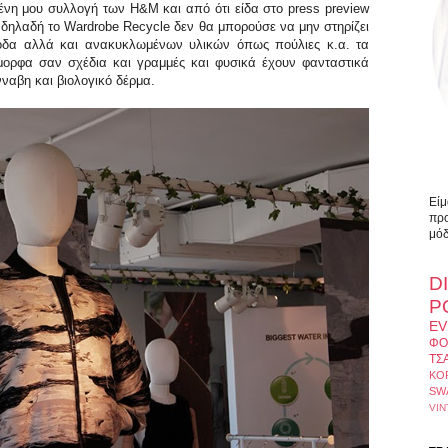
ένη μου συλλογή των H&M και από ότι είδα στο press preview
ι δηλαδή το Wardrobe Recycle δεν θα μπορούσε να μην στηρίζει
όδα αλλά και ανακυκλωμένων υλικών όπως πούλιες κ.α. τα
μορφα σαν σχέδια και γραμμές και φυσικά έχουν φανταστικά
νναβη και βιολογικό δέρμα.
Είμ
προ
μόδ
D
Ρ
EV
ΦΟ
ΤΣ
ΚΟ
SW
VIN