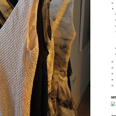
►
▼
►
►
►
►
►
ME