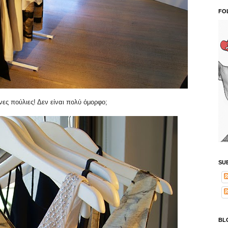
FO
ες πούλιες! Δεν είναι πολύ όμορφο;
SU
BL