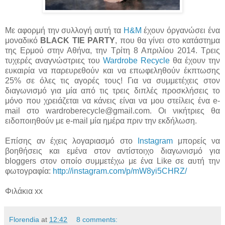
Με αφορμή την συλλογή αυτή τα
H&M
έχουν όργανώσει ένα
μοναδικό
BLACK TIE PARTY
, που θα γίνει στο κατάστημα
της Ερμού στην Αθήνα, την Τρίτη 8 Απριλίου 2014. Τρεις
τυχερές αναγνώστριες του
Wardrobe Recycle
θα έχουν την
ευκαιρία να παρευρεθούν και να επωφεληθούν έκπτωσης
25% σε όλες τις αγορές τους! Για να συμμετέχεις στον
διαγωνισμό για μία από τις τρεις διπλές προσκλήσεις το
μόνο που χρειάζεται να κάνεις είναι να μου στείλεις ένα e-
mail στο
wardroberecycle@gmail.com
. Οι νικήτριες θα
ειδοποιηθούν με e-mail μία ημέρα πριν την εκδήλωση.
Επίσης αν έχεις λογαριασμό στο
Instagram
μπορείς να
βοηθήσεις και εμένα στον αντίστοιχο διαγωνισμό για
bloggers στον οποίο συμμετέχω με ένα Like σε αυτή την
φωτογραφία:
http://instagram.com/p/mW8yi5CHRZ/
Φιλάκια xx
Florendia
at
12:42
8 comments: