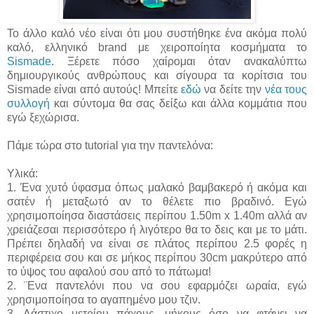
Το άλλο καλό νέο είναι ότι μου συστήθηκε ένα ακόμα πολύ
καλό, ελληνικό brand με χειροποίητα κοσμήματα το
Sismade
. Ξέρετε πόσο χαίρομαι όταν ανακαλύπτω
δημιουργικούς ανθρώπους και σίγουρα τα κορίτσια του
Sismade είναι από αυτούς! Μπείτε
εδώ
να δείτε την
νέα τους
συλλογή
και σύντομα θα σας δείξω και άλλα κομμάτια που
εγώ ξεχώρισα.
Πάμε τώρα στο tutorial για την παντελόνα:
Υλικά:
1. Ένα χυτό ύφασμα όπως μαλακό βαμβακερό ή ακόμα και
σατέν ή μεταξωτό αν το θέλετε πιο βραδινό. Εγώ
χρησιμοποίησα διαστάσεις περίπου 1.50m x 1.40m αλλά αν
χρειάζεσαι περισσότερο ή λιγότερο θα το δεις και με το μάτι.
Πρέπει δηλαδή να είναι σε πλάτος περίπου 2.5 φορές η
περιφέρεια σου και σε μήκος περίπου 30cm μακρύτερο από
το ύψος του αφαλού σου από το πάτωμα!
2. ¨Ενα παντελόνι που να σου εφαρμόζει ωραία, εγώ
χρησιμοποίησα το αγαπημένο μου τζιν.
3. Λάστιχο μετρίου πάχους, μήκους όσο να φτάνει να