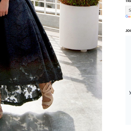
TR
JO