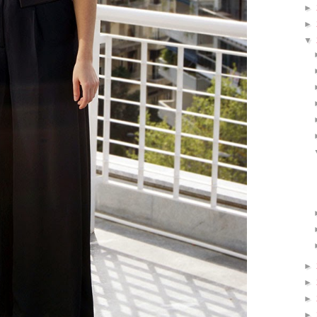
►
►
▼
►
►
►
►