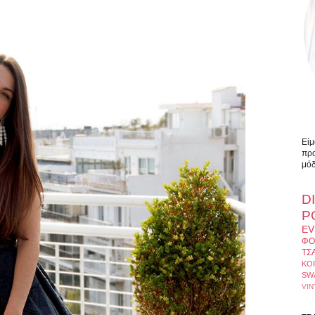
Είμ
προ
μόδ
D
Ρ
EV
ΦΟ
ΤΣ
ΚΟ
SW
VIN