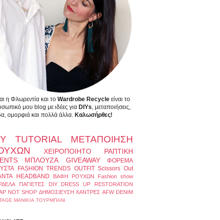
αι η Φλωρεντία και το
Wardrobe Recycle
είναι το
σωπικό μου blog με ιδέες για
DIYs
, μεταποιήσεις,
α, ομορφιά και πολλά άλλα.
Καλωσήρθες!
IY
TUTORIAL
ΜΕΤΑΠΟΙΗΣΗ
ΟΥΧΩΝ
ΧΕΙΡΟΠΟΙΗΤΟ
ΡΑΠΤΙΚΗ
ENTS
ΜΠΛΟΥΖΑ
GIVEAWAY
ΦΟΡΕΜΑ
ΥΣΤΑ
FASHION TRENDS
OUTFIT
Scissors Out
ΑΝΤΑ
HEADBAND
ΒΑΦΗ ΡΟΥΧΩΝ
Fashion show
ΡΔΕΛΑ
ΠΑΓΙΕΤΕΣ
DIY DRESS UP
RESTORATION
AP NOT SHOP
ΔΗΜΟΣΙΕΥΣΗ
ΧΑΝΤΡΕΣ
AFW
DENIM
TAGE
ΜΑΝΙΚΙΑ
ΤΟΥΡΜΠΑΝΙ