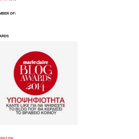
MBER OF:
ARDS
tact me: