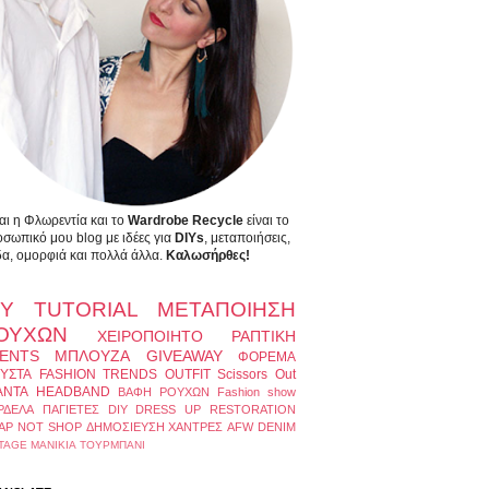
αι η Φλωρεντία και το
Wardrobe Recycle
είναι το
σωπικό μου blog με ιδέες για
DIYs
, μεταποιήσεις,
α, ομορφιά και πολλά άλλα.
Καλωσήρθες!
IY
TUTORIAL
ΜΕΤΑΠΟΙΗΣΗ
ΟΥΧΩΝ
ΧΕΙΡΟΠΟΙΗΤΟ
ΡΑΠΤΙΚΗ
ENTS
ΜΠΛΟΥΖΑ
GIVEAWAY
ΦΟΡΕΜΑ
ΥΣΤΑ
FASHION TRENDS
OUTFIT
Scissors Out
ΑΝΤΑ
HEADBAND
ΒΑΦΗ ΡΟΥΧΩΝ
Fashion show
ΡΔΕΛΑ
ΠΑΓΙΕΤΕΣ
DIY DRESS UP
RESTORATION
AP NOT SHOP
ΔΗΜΟΣΙΕΥΣΗ
ΧΑΝΤΡΕΣ
AFW
DENIM
TAGE
ΜΑΝΙΚΙΑ
ΤΟΥΡΜΠΑΝΙ