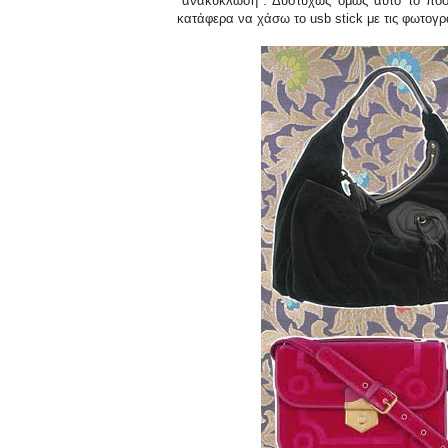
"ανακύκλωση". Δυστυχώς όμως αυτό το ποστ
κατάφερα να χάσω το usb stick με τις φωτογρ