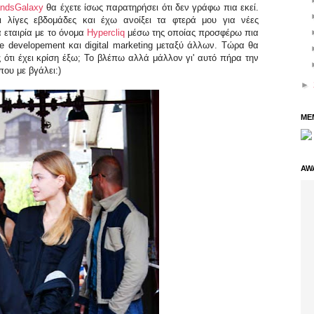
andsGalaxy
θα έχετε ίσως παρατηρήσει ότι δεν γράφω πια εκεί.
ι λίγες εβδομάδες και έχω ανοίξει τα φτερά μου για νέες
α εταιρία με το όνομα
Hypercliq
μέσω της οποίας προσφέρω πια
e developement και digital marketing μεταξύ άλλων. Τώρα θα
 ότι έχει κρίση έξω; Το βλέπω αλλά μάλλον γι' αυτό πήρα την
που με βγάλει:)
►
ME
AW