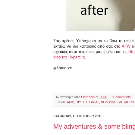
Σας αρέσει; Υπόσχομαι αν το βρω το usb st
ελπίζω να δω κάποιους από σας στο
AFW
αυ
σχετικές ανταποκρίσεις μας (εμένα και τις
Ste
blog της Hypercliq
.
φιλάκια xx
Αναρτηθηκε απο
Florendia
at
11:06
11 comments:
Labels:
AFW
,
DIY
,
TUTORIAL
,
ΒΕΛΟΥΔΟ
,
ΜΕΤΑΠΟΙ
SATURDAY, 15 OCTOBER 2011
My adventures & some bling