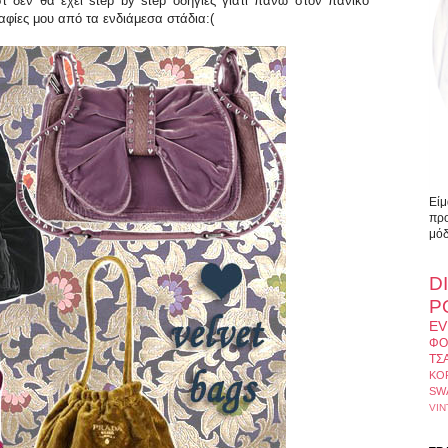
 δεν θα έχει step by step οδηγίες γιατί πάνω στον πανικό
αφίες μου από τα ενδιάμεσα στάδια:(
Είμ
προ
μόδ
D
Ρ
EV
ΦΟ
ΤΣ
ΚΟ
SW
VIN