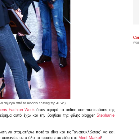
Con
wa
α σήμερα από το models casting της AFW:)
hens Fashion Week
όσον αφορά τα online communications της
γχείρημα αυτό έχω και την βοήθεια της φίλης blogger
Stephanie
ωση να σταματήσω ποτέ τα diys και τις "ανακυκλώσεις" να και
 προφανώς από όλα τα ωραία που είδα στο
Meet Market
!