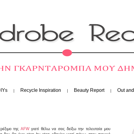
IYs
Recycle Inspiration
Beauty Report
Out and
τρέξιμο της
AFW
γιατί θέλω να σας δείξω την τελευταία μου