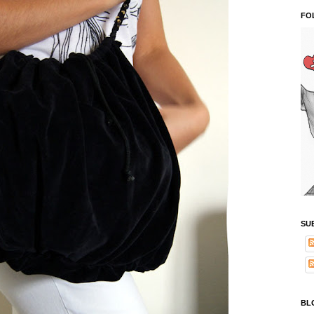
FO
SU
BL