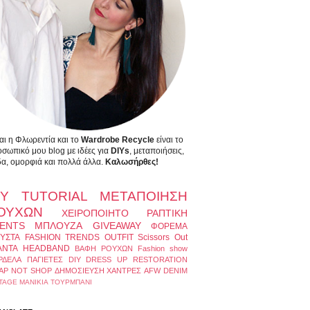
αι η Φλωρεντία και το
Wardrobe Recycle
είναι το
σωπικό μου blog με ιδέες για
DIYs
, μεταποιήσεις,
α, ομορφιά και πολλά άλλα.
Καλωσήρθες!
IY
TUTORIAL
ΜΕΤΑΠΟΙΗΣΗ
ΟΥΧΩΝ
ΧΕΙΡΟΠΟΙΗΤΟ
ΡΑΠΤΙΚΗ
ENTS
ΜΠΛΟΥΖΑ
GIVEAWAY
ΦΟΡΕΜΑ
ΥΣΤΑ
FASHION TRENDS
OUTFIT
Scissors Out
ΑΝΤΑ
HEADBAND
ΒΑΦΗ ΡΟΥΧΩΝ
Fashion show
ΡΔΕΛΑ
ΠΑΓΙΕΤΕΣ
DIY DRESS UP
RESTORATION
AP NOT SHOP
ΔΗΜΟΣΙΕΥΣΗ
ΧΑΝΤΡΕΣ
AFW
DENIM
TAGE
ΜΑΝΙΚΙΑ
ΤΟΥΡΜΠΑΝΙ