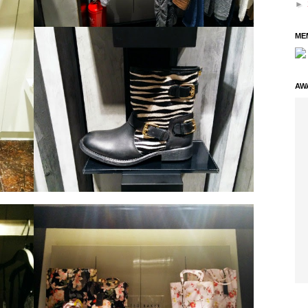
►
ME
AW