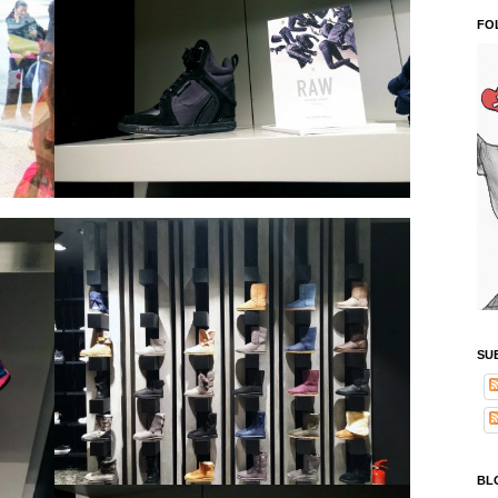
FO
SU
BL