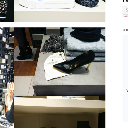
TR
JO