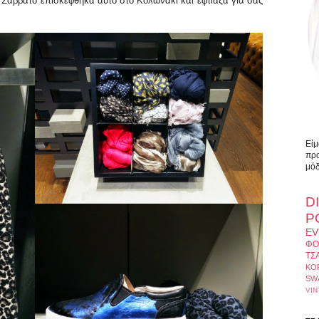
 Σάββατο επισκέφθηκα αυτό στο Κολωνάκι και έφτιαξα για σας
Είμ
προ
μόδ
D
Ρ
EV
ΦΟ
ΤΣ
ΚΟ
SW
VIN