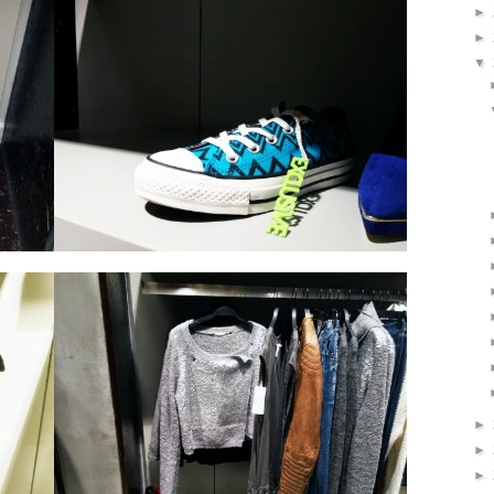
►
►
▼
►
►
►