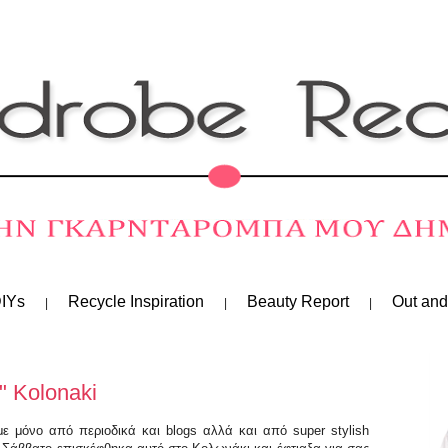
IYs
Recycle Inspiration
Beauty Report
Out and
e" Kolonaki
με μόνο από περιοδικά και blogs αλλά και από super stylish