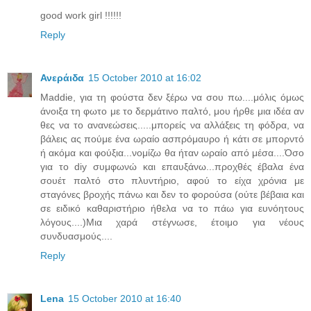
good work girl !!!!!!
Reply
Ανεράιδα
15 October 2010 at 16:02
Maddie, για τη φούστα δεν ξέρω να σου πω....μόλις όμως
άνοιξα τη φωτο με το δερμάτινο παλτό, μου ήρθε μια ιδέα αν
θες να το ανανεώσεις.....μπορείς να αλλάξεις τη φόδρα, να
βάλεις ας πούμε ένα ωραίο ασπρόμαυρο ή κάτι σε μπορντό
ή ακόμα και φούξια...νομίζω θα ήταν ωραίο από μέσα....Όσο
για το diy συμφωνώ και επαυξάνω...προχθές έβαλα ένα
σουέτ παλτό στο πλυντήριο, αφού το είχα χρόνια με
σταγόνες βροχής πάνω και δεν το φορούσα (ούτε βέβαια και
σε ειδικό καθαριστήριο ήθελα να το πάω για ευνόητους
λόγους....)Μια χαρά στέγνωσε, έτοιμο για νέους
συνδυασμούς....
Reply
Lena
15 October 2010 at 16:40