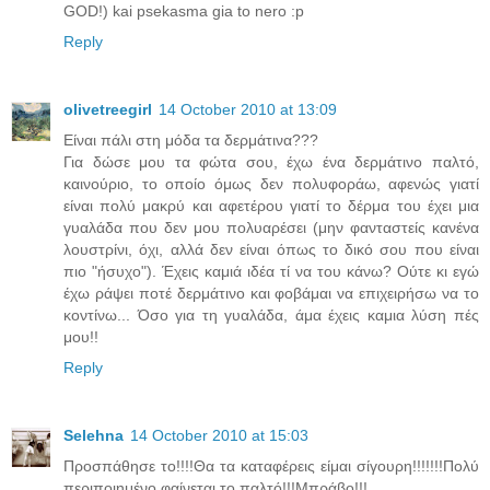
GOD!) kai psekasma gia to nero :p
Reply
olivetreegirl
14 October 2010 at 13:09
Είναι πάλι στη μόδα τα δερμάτινα???
Για δώσε μου τα φώτα σου, έχω ένα δερμάτινο παλτό,
καινούριο, το οποίο όμως δεν πολυφοράω, αφενώς γιατί
είναι πολύ μακρύ και αφετέρου γιατί το δέρμα του έχει μια
γυαλάδα που δεν μου πολυαρέσει (μην φανταστείς κανένα
λουστρίνι, όχι, αλλά δεν είναι όπως το δικό σου που είναι
πιο "ήσυχο"). Έχεις καμιά ιδέα τί να του κάνω? Ούτε κι εγώ
έχω ράψει ποτέ δερμάτινο και φοβάμαι να επιχειρήσω να το
κοντίνω... Όσο για τη γυαλάδα, άμα έχεις καμια λύση πές
μου!!
Reply
Selehna
14 October 2010 at 15:03
Προσπάθησε το!!!!Θα τα καταφέρεις είμαι σίγουρη!!!!!!!Πολύ
περιποιημένο φαίνεται το παλτό!!!Μπράβο!!!