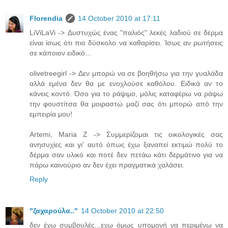
Florendia
14 October 2010 at 17:11
LiViLaVi -> Δυστυχώς ένας "παλιός" λεκές λαδιού σε δέρμα
είναι ίσως ότι πιο δύσκολο να καθαρίσει. Ίσως αν ρωτήσεις
σε κάποιον ειδικό...
olivetreegirl -> Δεν μπορώ να σε βοηθήσω για την γυαλάδα
αλλά εμένα δεν θα με ενοχλούσε καθόλου. Ειδικά αν το
κάνεις κοντό. Όσο για το ράψιμο, μόλις καταφέρω να ράψω
την φουστίτσα θα μοιραστώ μαζί σας ότι μπορώ από την
εμπειρία μου!
Artemi, Maria Z -> Συμμερίζομαι τις οικολογικές σας
ανησυχίες και γι' αυτό όπως έχω ξαναπεί εκτιμώ πολύ το
δέρμα σαν υλικό και ποτέ δεν πετάω κάτι δερμάτινο για να
πάρω καινούριο αν δεν έχει πραγματικά χαλάσει.
Reply
"ζαχαρούλα.."
14 October 2010 at 22:50
δεν έχω συμβουλές...εχω όμως υπομονή να περιμένω να