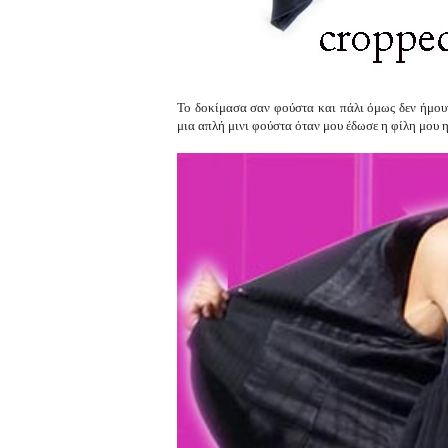
Το δοκίμασα σαν φούστα και πάλι όμως δεν ήμουν 
μια απλή μινι φούστα όταν μου έδωσε η φίλη μου η