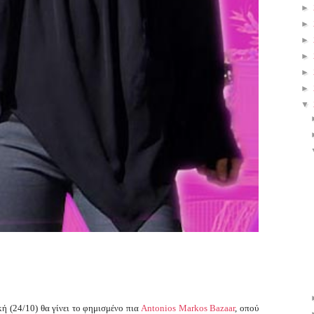
►
►
►
►
►
►
▼
κή (24/10) θα γίνει το φημισμένο πια
Antonios Markos Bazaar
, οπού