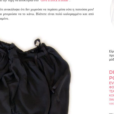
α την τύχη να αποκτήσω στο "
Give a frock a home
".
τι ανακάλυψα ότι δεν χωρούσε να περάσει μέσα ούτε η πατούσα μου!
θα μπορούσα να το κάνω. Βλέπετε είναι πολύ καλοραμμένο και από
χαμένο.
Είμ
προ
μόδ
D
Ρ
EV
ΦΟ
ΤΣ
ΚΟ
SW
VIN