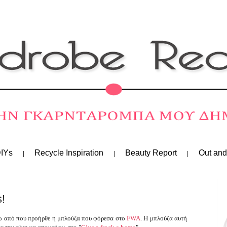
IYs
Recycle Inspiration
Beauty Report
Out and
!
ίξω από που προήρθε η μπλούζα που φόρεσα στο
FW
A
. Η μπλούζα αυτή