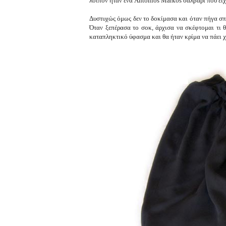
λοιπόν ήταν ένα Antonios Markos σαλβάρι που είχ
Δυστυχώς όμως δεν το δοκίμασα και όταν πήγα σπί
Όταν ξεπέρασα το σοκ, άρχισα να σκέφτομαι τι 
καταπληκτικό ύφασμα και θα ήταν κρίμα να πάει 