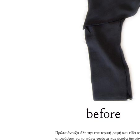
Πρώτα άνοιξα όλη την εσωτερική ραφή και είδα οτ
αποφάσισα να το κάνω φούστα και έκοψα διαγώνι