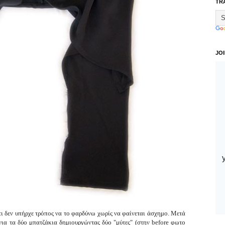
TR
JO
ι δεν υπήρχε τρόπος να το φαρδύνω χωρίς να φαίνεται άσχημο. Μετά
α τα δύο μπατζάκια δημιουργώντας δύο "μύτες" (στην before φωτο