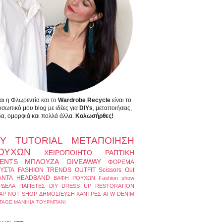
αι η Φλωρεντία και το
Wardrobe Recycle
είναι το
σωπικό μου blog με ιδέες για
DIYs
, μεταποιήσεις,
α, ομορφιά και πολλά άλλα.
Καλωσήρθες!
IY
TUTORIAL
ΜΕΤΑΠΟΙΗΣΗ
ΟΥΧΩΝ
ΧΕΙΡΟΠΟΙΗΤΟ
ΡΑΠΤΙΚΗ
ENTS
ΜΠΛΟΥΖΑ
GIVEAWAY
ΦΟΡΕΜΑ
ΥΣΤΑ
FASHION TRENDS
OUTFIT
Scissors Out
ΑΝΤΑ
HEADBAND
ΒΑΦΗ ΡΟΥΧΩΝ
Fashion show
ΡΔΕΛΑ
ΠΑΓΙΕΤΕΣ
DIY DRESS UP
RESTORATION
AP NOT SHOP
ΔΗΜΟΣΙΕΥΣΗ
ΧΑΝΤΡΕΣ
AFW
DENIM
TAGE
ΜΑΝΙΚΙΑ
ΤΟΥΡΜΠΑΝΙ