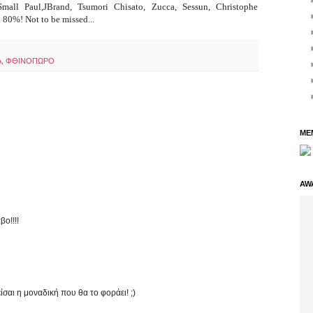
mall Paul,JBrand, Tsumori Chisato, Zucca, Sessun, Christophe
αι 80%!
Not to be missed...
Α
,
ΦΘΙΝΟΠΩΡΟ
ME
AW
βο!!!!
σαι η μοναδική που θα το φοράει! ;)