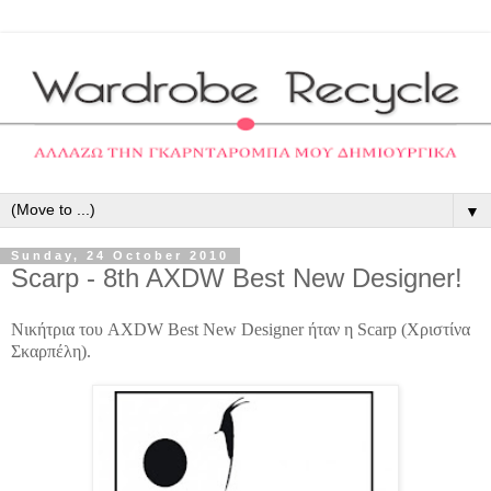
▼
Sunday, 24 October 2010
Scarp - 8th AXDW Best New Designer!
Νικήτρια του
AXDW
Best
New
Designer
ήταν η
Scarp
(Χριστίνα
Σκαρπέλη
).