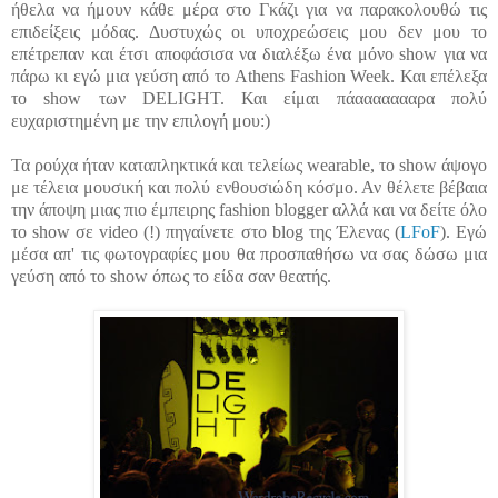
ήθελα να ήμουν κάθε μέρα στο Γκάζι για να παρακολουθώ τις
επιδείξεις μόδας. Δυστυχώς οι υποχρεώσεις μου δεν μου το
επέτρεπαν και έτσι αποφάσισα να διαλέξω ένα μόνο show για να
πάρω κι εγώ μια γεύση από το Athens Fashion Week. Και επέλεξα
το show των DELIGHT. Και είμαι πάαααααααρα πολύ
ευχαριστημένη με την επιλογή μου:)
Τα ρούχα ήταν καταπληκτικά και τελείως wearable, το show άψογο
με τέλεια μουσική και πολύ ενθουσιώδη κόσμο. Αν θέλετε βέβαια
την άποψη μιας πιο έμπειρης fashion blogger αλλά και να δείτε όλο
το show σε video (!) πηγαίνετε στο blog της Έλενας (
LFoF
). Εγώ
μέσα απ' τις φωτογραφίες μου θα προσπαθήσω να σας δώσω μια
γεύση από το show όπως το είδα σαν θεατής.