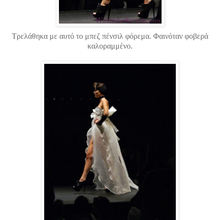
Τρελάθηκα με αυτό το μπεζ πένσιλ φόρεμα. Φαινόταν φοβερά
καλοραμμένο.