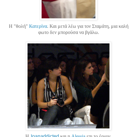
H "θολή"
Κατερίνα
. Και μετά λέω για τον Σταμάτη, μια καλή
φωτο δεν μπορούσα να βγάλω.
Η
J
oanaddicted
και η
Alessia
επι το έργον.