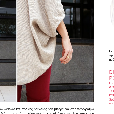
Είμ
προ
μόδ
D
Ρ
EV
ΦΟ
ΤΣ
ΚΟ
SW
VIN
ω ιώσεων και πολλής δουλειάς δεν μπορώ να σας περιγράψω
 Μάρτη που ήταν τόσο ωραία και ηλιόλουστη. Την χαρά μου