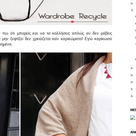
►
▼
υ πω ότι μπορείς και να το κολλήσεις απλώς αν δεν ράβεις
α μην ξεφτίζει δεν χρειάζεται καν καρικώματα! Εγώ καρίκωσα
ιημένα.
►
►
►
►
►
ME
AW