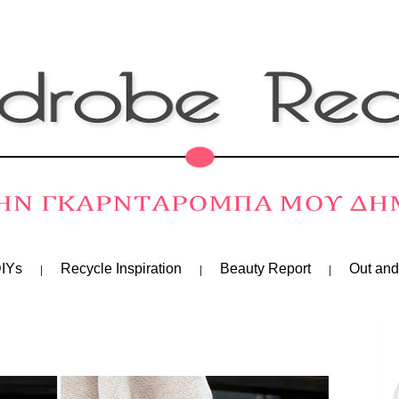
IYs
Recycle Inspiration
Beauty Report
Out and