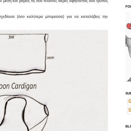
 μέση και ράβεις τις δύο πλαϊνές άκρες αφήνοντας δύο τρύπες
FO
σχεδίασα (όσο καλύτερα μπορούσα) για να καταλάβεις την
SU
BL