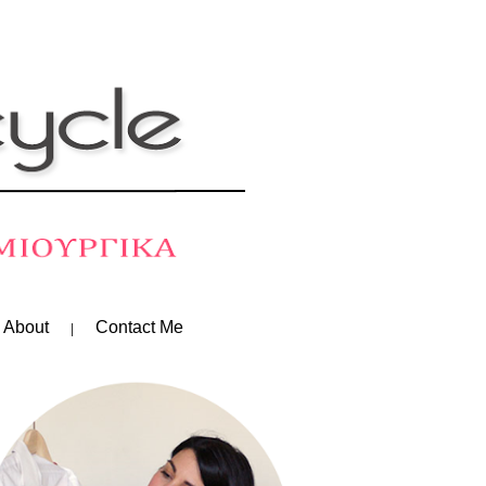
 About
Contact Me