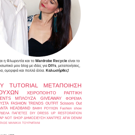
αι η Φλωρεντία και το
Wardrobe Recycle
είναι το
σωπικό μου blog με ιδέες για
DIYs
, μεταποιήσεις,
α, ομορφιά και πολλά άλλα.
Καλωσήρθες!
IY
TUTORIAL
ΜΕΤΑΠΟΙΗΣΗ
ΟΥΧΩΝ
ΧΕΙΡΟΠΟΙΗΤΟ
ΡΑΠΤΙΚΗ
ENTS
ΜΠΛΟΥΖΑ
GIVEAWAY
ΦΟΡΕΜΑ
ΥΣΤΑ
FASHION TRENDS
OUTFIT
Scissors Out
ΑΝΤΑ
HEADBAND
ΒΑΦΗ ΡΟΥΧΩΝ
Fashion show
ΡΔΕΛΑ
ΠΑΓΙΕΤΕΣ
DIY DRESS UP
RESTORATION
AP NOT SHOP
ΔΗΜΟΣΙΕΥΣΗ
ΧΑΝΤΡΕΣ
AFW
DENIM
TAGE
ΜΑΝΙΚΙΑ
ΤΟΥΡΜΠΑΝΙ