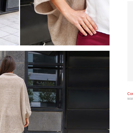
Con
wa