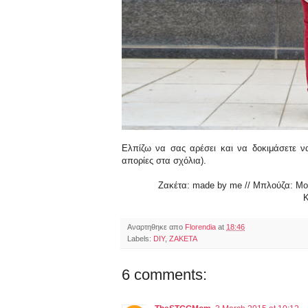
Ελπίζω να σας αρέσει και να δοκιμάσετε να
απορίες στα σχόλια).
Ζακέτα: made by me // Μπλούζα: Mon
Κ
Αναρτηθηκε απο
Florendia
at
18:46
Labels:
DIY
,
ΖΑΚΕΤΑ
6 comments: