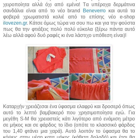
χειροποίητα αλλά όχι από εμένα! Tα υπέροχα δερμάτινα
σανδάλια είναι από το νέο brand
Βeneverro
και αυτά τα
φοβερά χρωματιστά κολιέ από το επίσης νέο e-shop
ilovezen.gr
. Κάτσε όμως τώρα να σου πω και για την φούστα
πως θα την φτιάξεις πολύ πολύ εύκολα (ξέρω πάντα αυτό
λέω αλλά αφού δυό ραφές κι ένα λάστιχο υπόθεση είναι)!
Καταρχήν χρειάζεσαι ένα ύφασμα ελαφρύ και δροσερό όπως
αυτό το λεπτό βαμβακερό που χρησιμοποίησα εγώ. Για
μεγέθη S-M θα χρειαστείς κάτι λιγότερο από ενάμιση μέτρο
σε μήκος και σε φάρδος το ίδιο (οπότε το κλασσικό φάρδος
του 1,40 φτάνει μια χαρά). Αυτό λοιπόν το ύφασμα θα το
κόψεις στην μέση κατα μήκος (κάθετα δηλαδή) και έτσι θα