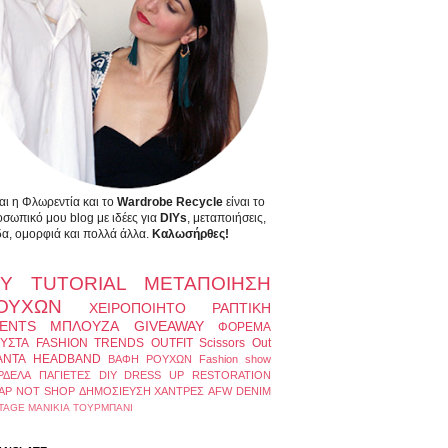
αι η Φλωρεντία και το
Wardrobe Recycle
είναι το
σωπικό μου blog με ιδέες για
DIYs
, μεταποιήσεις,
α, ομορφιά και πολλά άλλα.
Καλωσήρθες!
IY
TUTORIAL
ΜΕΤΑΠΟΙΗΣΗ
ΟΥΧΩΝ
ΧΕΙΡΟΠΟΙΗΤΟ
ΡΑΠΤΙΚΗ
ENTS
ΜΠΛΟΥΖΑ
GIVEAWAY
ΦΟΡΕΜΑ
ΥΣΤΑ
FASHION TRENDS
OUTFIT
Scissors Out
ΑΝΤΑ
HEADBAND
ΒΑΦΗ ΡΟΥΧΩΝ
Fashion show
ΡΔΕΛΑ
ΠΑΓΙΕΤΕΣ
DIY DRESS UP
RESTORATION
AP NOT SHOP
ΔΗΜΟΣΙΕΥΣΗ
ΧΑΝΤΡΕΣ
AFW
DENIM
TAGE
ΜΑΝΙΚΙΑ
ΤΟΥΡΜΠΑΝΙ