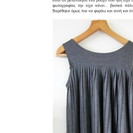
είναι ότι μεταποίησα ένα ρούχο που ήδη είχα
φωτογραφίας την είχα κάνει... βασικά π
Βαρέθηκα όμως πια να φοράω και αυτή και έτ