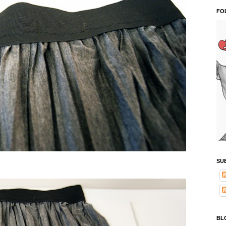
FO
SU
BL