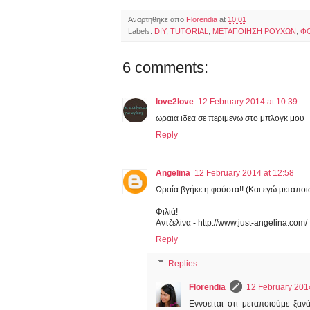
Αναρτηθηκε απο
Florendia
at
10:01
Labels:
DIY
,
TUTORIAL
,
ΜΕΤΑΠΟΙΗΣΗ ΡΟΥΧΩΝ
,
Φ
6 comments:
love2love
12 February 2014 at 10:39
ωραια ιδεα σε περιμενω στο μπλογκ μου
Reply
Angelina
12 February 2014 at 12:58
Ωραία βγήκε η φούστα!! (Και εγώ μεταπο
Φιλιά!
Αντζελίνα - http://www.just-angelina.com/
Reply
Replies
Florendia
12 February 201
Εννοείται ότι μεταποιούμε ξα