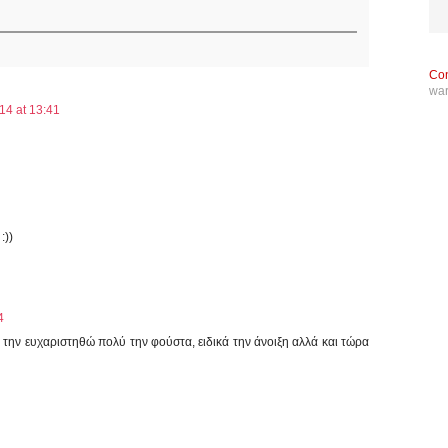
Con
wa
14 at 13:41
:))
4
α την ευχαριστηθώ πολύ την φούστα, ειδικά την άνοιξη αλλά και τώρα