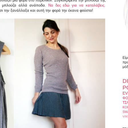
 αλλάξει μια φορά στο παρελθόν. Συγκεκριμένα την μπλούζα της
άλι μπλούζα αλλά ανάποδα.
Να δες εδώ για να καταλάβεις.
σι την ξανάλλαξα και αυτή την φορά την έκανα φούστα!
Είμ
προ
μόδ
D
Ρ
EV
ΦΟ
ΤΣ
ΚΟ
SW
VIN