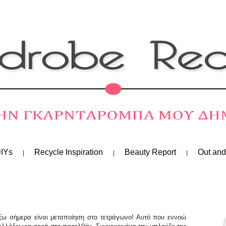
IYs
Recycle Inspiration
Beauty Report
Out and
ω σήμερα είναι μεταποίηση στο τετράγωνο! Αυτό που εννοώ