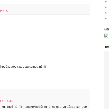
►
►
ΟΥΣΤΑ
►
►
ME
AW
ιώ ρούχα που έχω μεταποιήσει ήδη!)
4 at 14:33
νά και ξανά :D Τα παρακολουθώ τα DIYs σου να ξέρεις και μου