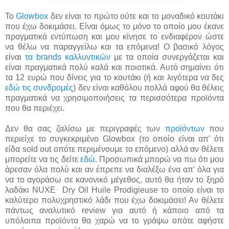
Το
Glowbox
δεν είναι το πρώτο ούτε και το μοναδικό κουτάκι
που έχω δοκιμάσει. Είναι όμως το μόνο το οποίο μου έκανε
πραγματικά εντύπωση και μου κίνησε το ενδιαφέρον ώστε
να θέλω να παραγγείλω και τα επόμενα! Ο βασικό λόγος
είναι
τα brands καλλυντικών
με τα οποία συνεργάζεται και
είναι πραγματικά πολύ καλά και ποιοτικά. Αυτό σημαίνει ότι
τα 12 ευρώ που δίνεις για το κουτάκι (ή και λιγότερα να δες
εδώ τις συνδρομές
) δεν είναι καθόλου πολλά αφού θα θέλεις
πραγματικά να χρησιμοποιήσεις τα περισσότερα προϊόντα
που θα περιέχει.
Δεν θα σας ζαλίσω με περιγραφές των
προϊόντων
που
περιείχε το συγκεκριμένο Glowbox (το οποίο είναι απ' ότι
είδα sold out οπότε περιμένουμε το επόμενο) αλλά αν θέλετε
μπορείτε να τις δείτε
εδώ
. Προσωπικά μπορώ να πω ότι μου
άρεσαν όλα πολύ και αν έπρεπε να διαλέξω ένα απ' όλα για
να το αγοράσω σε κανονικό μέγεθος, αυτό θα ήταν το ξηρό
λαδάκι NUXE Dry Oil Huile Prodigieuse το οποίο είναι το
καλύτερο πολυχρηστικό λάδι που έχω δοκιμάσει! Αν θέλετε
πάντως αναλυτικό review για αυτό ή κάποιο από τα
υπόλοιπα προϊόντα θα χαρώ να το γράψω οπότε αφήστε