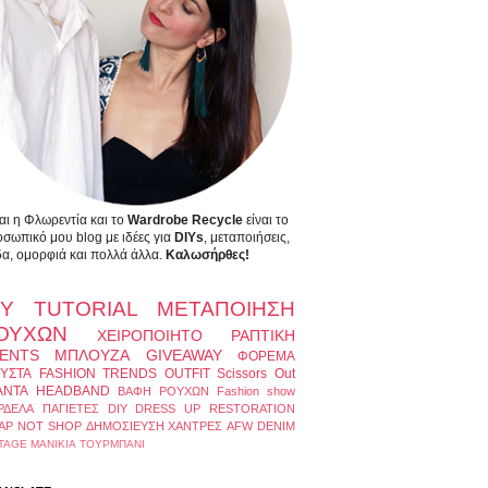
αι η Φλωρεντία και το
Wardrobe Recycle
είναι το
σωπικό μου blog με ιδέες για
DIYs
, μεταποιήσεις,
α, ομορφιά και πολλά άλλα.
Καλωσήρθες!
IY
TUTORIAL
ΜΕΤΑΠΟΙΗΣΗ
ΟΥΧΩΝ
ΧΕΙΡΟΠΟΙΗΤΟ
ΡΑΠΤΙΚΗ
ENTS
ΜΠΛΟΥΖΑ
GIVEAWAY
ΦΟΡΕΜΑ
ΥΣΤΑ
FASHION TRENDS
OUTFIT
Scissors Out
ΑΝΤΑ
HEADBAND
ΒΑΦΗ ΡΟΥΧΩΝ
Fashion show
ΡΔΕΛΑ
ΠΑΓΙΕΤΕΣ
DIY DRESS UP
RESTORATION
AP NOT SHOP
ΔΗΜΟΣΙΕΥΣΗ
ΧΑΝΤΡΕΣ
AFW
DENIM
TAGE
ΜΑΝΙΚΙΑ
ΤΟΥΡΜΠΑΝΙ