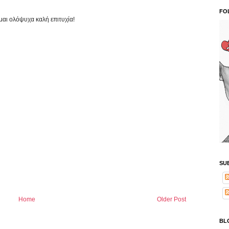
FO
ομαι ολόψυχα καλή επιτυχία!
SU
Home
Older Post
BL