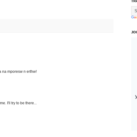
TR
JO
ia na mporesw n erthw!
 I'll try to be there...