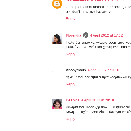
Sofi Moukidou
4 April 2012 at 17:03
krima p dn eimai athina! trelenomai gia te
p.s. don't miss my give away!
Reply
Florendia
4 April 2012 at 17:12
Πολύ θα χαρώ να γνωριστούμε από κοντ
Εθνική Άμυνα. Δείτε και χάρτη εδώ: http:/
Reply
Anonymous
4 April 2012 at 20:13
ζηλευω πουδεν ειμαι αθηνα ναερθω και 
Reply
Despina
4 April 2012 at 20:18
Καλησπέρα. Πόσο ζηλεύω... Θα ήθελα να είμ
Καλή επιτυχία... Μου δίνετε ιδέα για να 
Reply