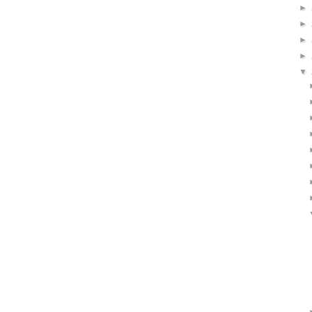
►
►
►
►
▼