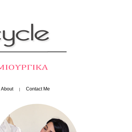
 About
Contact Me