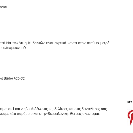
toia!
ά! Να πω ότι η Κυδωνιών είναι σχετικά κοντά στον σταθμό μετρό
/g.co/maps/xvae9
εγω βασω λαρισα
MY
αι εκεί και να βουλιάξω στις κορδελίτσες και στις δαντελίτσες σας...
κάνουμε κάτι παρόμοιο και στην Θεσσαλονίκη. Θα σας σκέφτομαι.