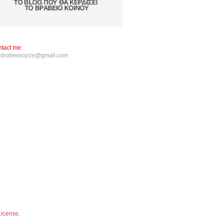
tact me:
rdroberecycle@gmail.com
License
.