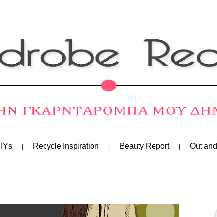
IYs
Recycle Inspiration
Beauty Report
Out and