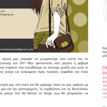
Είμ
προ
μόδ
πρώτη μας ευκαιρία να γνωριστούμε από κοντά και να
αξεσουάρ και DIY! Μην φανταστείτε κάτι μεγάλο ή φοβερά
D
από κορίτσια που συνηθίζουμε να κάνουμε μεταξύ μας αυτά τα
νο)
ρούχα και κοσμήματα προς πώληση, καφεδάκι και πολύ
Ρ
EV
ΦΟ
ντηση μας στο κοινό και θα χαρούμε πολύ αν μας τιμήσετε με
ΤΣ
μου και την ραπτομηχανή, τις κορδελίτσες και τις δαντελίτσες
ΚΟ
 σας ρούχα που θα θέλατε να δούμε πως θα μπορούσαν να
SW
VIN