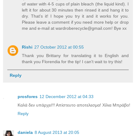
of water with 4-5 cups of plain bleach (the liquid kind). I
left it for about 30 minutes then rinsed it and hang it to
dry. That's it! I hope you try it and it works for you.
Please leave a comment if you need more help or drop
me and e-mail at
wardroberecycle@gmail.com
! Bye xx
Rishi
27 October 2012 at 00:55
Thank you Brittany for translating it to English and
thank you Florendia for the tip! I can't wait to try this!
Reply
prosfores
12 December 2012 at 04:33
Καλά δεν υπάρχει!!! Απίστευτο αποτελεσμα! Χίλια Μπράβο!
Reply
daniela
8 August 2013 at 20:05