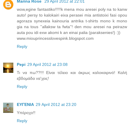
Marina Rose
29 April 2012 at 22:01
wow,egine fantastiko!!!!!k mena mou aresei poly na to kanw
auto! persy to kalokairi eixa perasei mia antistoixi fasi opou
agoraza synexeia kainouria antrika t-shirts mono k mono
gia na tous ''allaksw ta fwta''! den mou aresei na peirazw
auta pou idi exw akomi k an einai palia (paraksenies!) :))
www.miouprincesslovespink.blogspot.com
Reply
Pepi
29 April 2012 at 23:08
Τι να πω??!!! Είναι τέλειο και άκρως καλοκαιρινό! Καλή
εβδομάδα να'χεις!
Reply
ΕΥΓΕΝΙΑ
29 April 2012 at 23:20
Υπέροχο!!
Reply