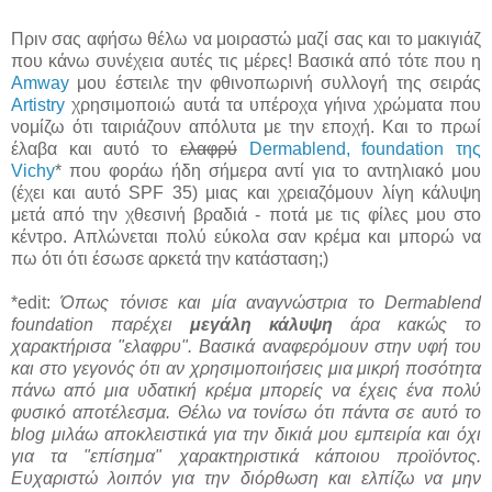
Πριν σας αφήσω θέλω να μοιραστώ μαζί σας και το μακιγιάζ
που κάνω συνέχεια αυτές τις μέρες! Βασικά από τότε που η
Amway
μου έστειλε την φθινοπωρινή συλλογή της σειράς
Artistry
χρησιμοποιώ αυτά τα υπέροχα γήινα χρώματα που
νομίζω ότι ταιριάζουν απόλυτα με την εποχή. Και το πρωί
έλαβα και αυτό το
ελαφρύ
Dermablend, foundation της
Vichy
* που φοράω ήδη σήμερα αντί για το αντηλιακό μου
(έχει και αυτό SPF 35) μιας και χρειαζόμουν λίγη κάλυψη
μετά από την χθεσινή βραδιά - ποτά με τις φίλες μου στο
κέντρο. Απλώνεται πολύ εύκολα σαν κρέμα και μπορώ να
πω ότι ότι έσωσε αρκετά την κατάσταση;)
*edit:
Όπως τόνισε και μία αναγνώστρια το Dermablend
foundation παρέχει
μεγάλη κάλυψη
άρα κακώς το
χαρακτήρισα "ελαφρυ". Βασικά αναφερόμουν στην υφή του
και στο γεγονός ότι αν χρησιμοποιήσεις μια μικρή ποσότητα
πάνω από μια υδατική κρέμα μπορείς να έχεις ένα πολύ
φυσικό αποτέλεσμα. Θέλω να τονίσω ότι πάντα σε αυτό το
blog μιλάω αποκλειστικά για την δικιά μου εμπειρία και όχι
για τα "επίσημα" χαρακτηριστικά κάποιου προϊόντος.
Ευχαριστώ λοιπόν για την διόρθωση και ελπίζω να μην