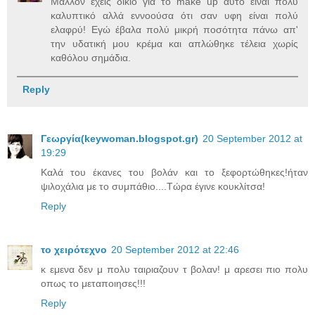
Μάλλον έχεις δίκιο για το make up αυτό είναι πολύ
καλυπτικό αλλά εννοούσα ότι σαν υφη είναι πολύ
ελαφρύ! Εγώ έβαλα πολύ μικρή ποσότητα πάνω απ'
την υδατική μου κρέμα και απλώθηκε τέλεια χωρίς
καθόλου σημάδια.
Reply
Γεωργία(keywoman.blogspot.gr)
20 September 2012 at
19:29
Καλά του έκανες του βολάν και το ξεφορτώθηκες!ήταν
ψιλοχάλια με το συμπάθιο....Τώρα έγινε κουκλίτσα!
Reply
το χειρότεχνο
20 September 2012 at 22:46
κ εμενα δεν μ πολυ ταιριαζουν τ βολαν! μ αρεσει πιο πολυ
οπως το μεταποιησες!!!
Reply