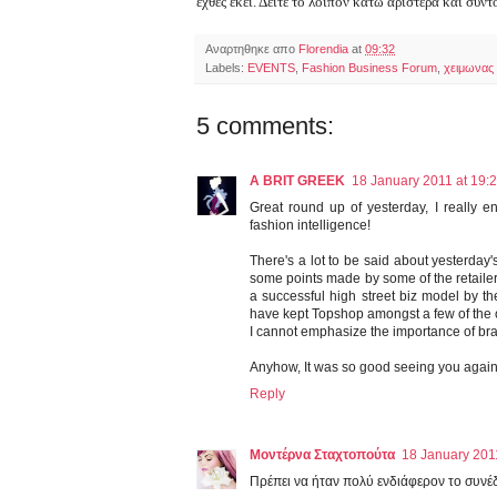
εχθές εκεί. Δείτε το λοιπόν κάτω αριστερά και σύν
Αναρτηθηκε απο
Florendia
at
09:32
Labels:
EVENTS
,
Fashion Business Forum
,
χειμωνας
5 comments:
A BRIT GREEK
18 January 2011 at 19:
Great round up of yesterday, I really e
fashion intelligence!
There's a lot to be said about yesterday
some points made by some of the retailers
a successful high street biz model by the
have kept Topshop amongst a few of the ot
I cannot emphasize the importance of brand
Anyhow, It was so good seeing you again
Reply
Μοντέρνα Σταχτοπούτα
18 January 201
Πρέπει να ήταν πολύ ενδιάφερον το συνέδ