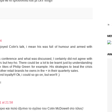
τομα θα το εμπλουτίσω και με DIY blogs!
►
ME
24
njoyed Colin's talk, i mean his was full of humour and armed with
AW
's conference and what was discussed, I certainly did not agree with
 but hey-ho. There could be a lot to be learnt just by understanding
 likes of Philip Green for example. His strategies to beat the crisis
her retail brands he owns in the + in their quarterly sales.
 loyalty!!! Ok, i could so go on, but won't! ;)
!
1 at 21:58
ριο και πολύ έξυπνο το σχόλιο του Colin McDowell στο τέλος!