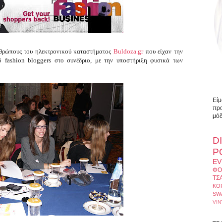
νθρώπους του ηλεκτρονικού καταστήματος
Buldoza.gr
που είχαν την
5 fashion bloggers στο συνέδριο, με την υποστήριξη φυσικά των
Είμ
προ
μόδ
D
Ρ
EV
ΦΟ
ΤΣ
ΚΟ
SW
VIN