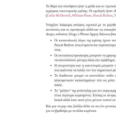
Το θέμα του συνεδρίου ήταν η μόδα και οι τεχνικέ
εγχώριας οικονομικής κρίσης. Οι ομιλητές ήταν 
(
Colin McDowell
,
William Plane
,
Pascal Bollon
,
T
Υπήρξαν διάφορες απόψεις σχετικά με το μέγεθ
εκπτώσεις και οι προσφορές αλλά και τις ευκαιρίε
shops, websites, blogs, i-Phone Apps). Κάποια βα
Οι καταναλωτές λόγω της κρίσης έχουν αν
Pascal Bullon επικεντρώνονται περισσότερο 
τους.
Οι εκπτώσεις/προσφορές μπορούν να χρησιμ
να αποτελέσουν μόνιμη λύση στο πρόβλημα.
Η εποχικότητα και η καινοτομία μπορούν ν
που φαίνεται να παίζει τον πιο σημαντικό ρό
Το διαδίκτυο μπορεί να αποτελέσει πεδίο α
ηλεκτρονικών καταστημάτων είτε ως μέσο
name.
Το "μέλλον" της ανάπτυξης για τον συγκεκρι
είναι λιγότερο κορεσμένος. Επίσης οι άντρε
brand αλλά όταν αυτό γίνει μένουν πιστοί σε
Και για να μην σας ζαλίζω άλλο να πω ότι γενικώ
για να βρεθούμε με τα άλλα κορίτσια.