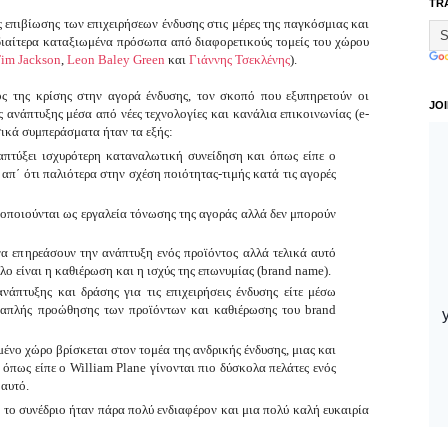
TR
ς επιβίωσης των επιχειρήσεων ένδυσης στις μέρες της παγκόσμιας και
ιδιαίτερα καταξιωμένα πρόσωπα από διαφορετικούς τομείς του χώρου
im Jackson
,
Leon Baley Green
και
Γιάννης Τσεκλένης
).
ος της κρίσης στην αγορά ένδυσης, τον σκοπό που εξυπηρετούν οι
JO
ς ανάπτυξης μέσα από νέες τεχνολογίες και κανάλια επικοινωνίας (e-
σικά συμπεράσματα ήταν τα εξής:
απτύξει ισχυρότερη καταναλωτική συνείδηση και όπως είπε ο
απ΄ ότι παλιότερα στην σχέση ποιότητας-τιμής κατά τις αγορές
οποιούνται ως εργαλεία τόνωσης της αγοράς αλλά δεν μπορούν
α επηρεάσουν την ανάπτυξη ενός προϊόντος αλλά τελικά αυτό
λο είναι η καθιέρωση και η ισχύς της επωνυμίας (brand name).
νάπτυξης και δράσης για τις επιχειρήσεις ένδυσης είτε μέσω
 απλής προώθησης των προϊόντων και καθιέρωσης του brand
μένο χώρο βρίσκεται στον τομέα της ανδρικής ένδυσης, μιας και
ς όπως είπε ο William Plane γίνονται πιο δύσκολα πελάτες ενός
 αυτό.
ς το συνέδριο ήταν πάρα πολύ ενδιαφέρον και μια πολύ καλή ευκαιρία