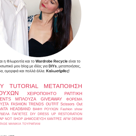
αι η Φλωρεντία και το
Wardrobe Recycle
είναι το
σωπικό μου blog με ιδέες για
DIYs
, μεταποιήσεις,
α, ομορφιά και πολλά άλλα.
Καλωσήρθες!
IY
TUTORIAL
ΜΕΤΑΠΟΙΗΣΗ
ΟΥΧΩΝ
ΧΕΙΡΟΠΟΙΗΤΟ
ΡΑΠΤΙΚΗ
ENTS
ΜΠΛΟΥΖΑ
GIVEAWAY
ΦΟΡΕΜΑ
ΥΣΤΑ
FASHION TRENDS
OUTFIT
Scissors Out
ΑΝΤΑ
HEADBAND
ΒΑΦΗ ΡΟΥΧΩΝ
Fashion show
ΡΔΕΛΑ
ΠΑΓΙΕΤΕΣ
DIY DRESS UP
RESTORATION
AP NOT SHOP
ΔΗΜΟΣΙΕΥΣΗ
ΧΑΝΤΡΕΣ
AFW
DENIM
TAGE
ΜΑΝΙΚΙΑ
ΤΟΥΡΜΠΑΝΙ