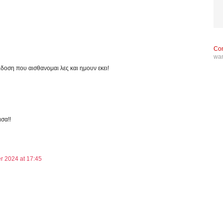
Con
wa
δοση που αισθανομαι λες και ημουν εκει!
σα!!
r 2024 at 17:45