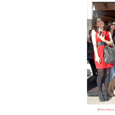
(
Elena Pakou
,