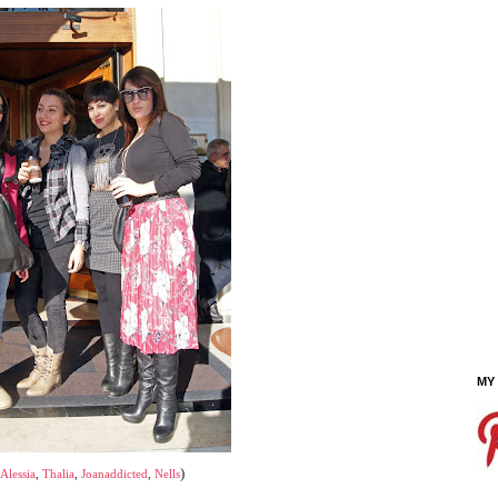
MY
)
Alessia
,
Thalia
,
Joanaddicted
,
Nells