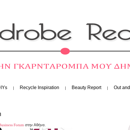
IYs
Recycle Inspiration
Beauty Report
Out and
m
Business Forum
στην Αθήνα.