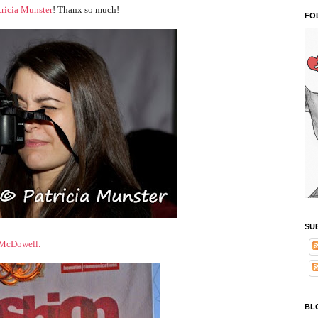
tricia Munster
! Thanx so much!
FO
SU
 McDowell.
BL