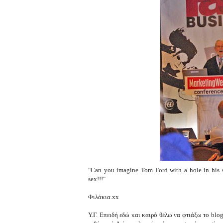
"Can you imagine Tom Ford with a hole in his s
sex!!!"
Φιλάκια.xx
Υ.Γ. Επειδή εδώ και καιρό θέλω να φτιάξω το blo