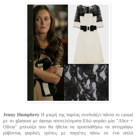
Jenny
Humphrey
Η μικρή της παρέας
συνδυάζει
πάντα το
casual
με το
glamour
με άψογα
αποτελέσματα
Εδώ φοράει μία "
Alice
+
Olivia
" μπλούζα που θα ήθελα να προσπαθήσω να αντιγράψω
ράβοντας φαρδιές
τρέσες
με
παγιέτες
πάνω σε ένα απλό