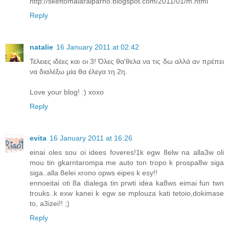
http://skeftomaiaraiparho.blogspot.com/2011/01/m.html
Reply
natalie
16 January 2011 at 02:42
Τέλειες ιδέες και οι 3! Όλες θα'θελα να τις δω αλλά αν πρέπει
να διαλέξω μία θα έλεγα τη 2η.
Love your blog! :) xoxo
Reply
evita
16 January 2011 at 16:26
einai oles sou oi idees foveres!1k egw 8elw na alla3w oli
mou tin gkarntarompa me auto ton tropo k prospa8w siga
siga..alla 8elei xrono opws eipes k esy!!
ennoeitai oti 8a dialega tin prwti idea ka8ws eimai fun twn
trouks..k exw kanei k egw se mplouza kati tetoio,dokimase
to, a3izei!! ;)
Reply