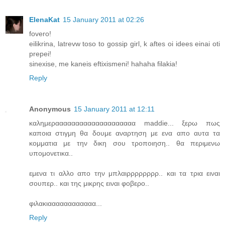
ElenaKat
15 January 2011 at 02:26
fovero!
eilikrina, latrevw toso to gossip girl, k aftes oi idees einai oti
prepei!
sinexise, me kaneis eftixismeni! hahaha filakia!
Reply
Anonymous
15 January 2011 at 12:11
καλημεραααααααααααααααααααα maddie... ξερω πως
καποια στιγμη θα δουμε αναρτηση με ενα απο αυτα τα
κομματια με την δικη σου τροποιηση.. θα περιμενω
υπομονετικα..
εμενα τι αλλο απο την μπλαιρρρρρρρρ.. και τα τρια ειναι
σουπερ.. και της μικρης ειναι φοβερο..
φιλακιαααααααααααα...
Reply