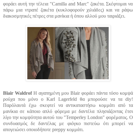
φοράει αυτή την τέλεια "
Camilla
and
Marc
" ζακέτα. Σκέφτομαι να
πάρω μια
ντραπέ
ζακέτα (
κυκλοφορούν
χιλιάδες) και να
ράψω
διακοσμητικές πέτρες στα μανίκια ή όπου αλλού μου ταιριάξει.
Blair
Waldrof
Η αγαπημένη μου
Blair
φοράει πάντα τόσο κομψά
ρούχα που μόνο ο
Karl
L
agerfeld
θα μπορούσε να τα
diy
!
Παρόλαυτά
έχω σκεφτεί να αντικαταστήσω κομμάτι από τα
μανίκια σε κάποιο απλό φόρεμα με δαντέλα πλησιάζοντας έτσι
λίγο την κομψότητα αυτού του "
Temperley
London
" φορέματος. Ο
συνδυασμός
δε δαντέλας με
φιόγκο
πιστεύω
ότι
μπορεί να
απογειώσει
οποιοδήποτε
preppy
κομμάτι.