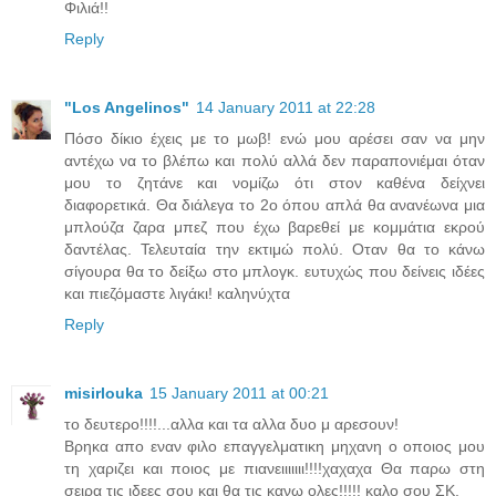
Φιλιά!!
Reply
"Los Angelinos"
14 January 2011 at 22:28
Πόσο δίκιο έχεις με το μωβ! ενώ μου αρέσει σαν να μην
αντέχω να το βλέπω και πολύ αλλά δεν παραπονιέμαι όταν
μου το ζητάνε και νομίζω ότι στον καθένα δείχνει
διαφορετικά. Θα διάλεγα το 2ο όπου απλά θα ανανέωνα μια
μπλούζα ζαρα μπεζ που έχω βαρεθεί με κομμάτια εκρού
δαντέλας. Τελευταία την εκτιμώ πολύ. Οταν θα το κάνω
σίγουρα θα το δείξω στο μπλογκ. ευτυχώς που δείνεις ιδέες
και πιεζόμαστε λιγάκι! καληνύχτα
Reply
misirlouka
15 January 2011 at 00:21
το δευτερο!!!!...αλλα και τα αλλα δυο μ αρεσουν!
Βρηκα απο εναν φιλο επαγγελματικη μηχανη ο οποιος μου
τη χαριζει και ποιος με πιανειιιιιιι!!!!χαχαχα Θα παρω στη
σειρα τις ιδεες σου και θα τις κανω ολες!!!!! καλο σου ΣΚ.