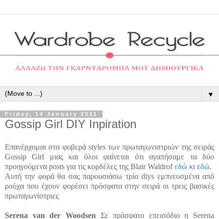
▼
Friday, 14 January 2011
Gossip Girl DIY Inpiration
Επανέρχομαι στα φοβερά
styles
των πρωταγωνιστριών της σειράς
Gossip
Girl
μιας και όλοι φαίνεται ότι αγαπήσαμε τα δύο
προηγούμενα
posts
για τις κορδέλες της
Blair
Waldrof
εδώ
κι
εδώ
.
Αυτή την φορά θα σας παρουσιάσω τρία
diys
εμπνευσμένα από
ρούχα που έχουν φορέσει πρόσφατα στην σειρά οι τρεις βασικές
πρωταγωνίστριες
Serena
van
der
Woodsen
Σε πρόσφατο
επεισόδιο
η
Serena