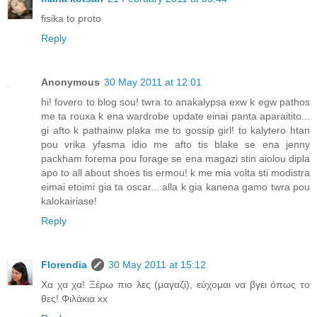
fisika to proto
Reply
Anonymous
30 May 2011 at 12:01
hi! fovero to blog sou! twra to anakalypsa exw k egw pathos
me ta rouxa k ena wardrobe update einai panta aparaitito...
gi afto k pathainw plaka me to gossip girl! to kalytero htan
pou vrika yfasma idio me afto tis blake se ena jenny
packham forema pou forage se ena magazi stin aiolou dipla
apo to all about shoes tis ermou! k me mia volta sti modistra
eimai etoimi gia ta oscar... alla k gia kanena gamo twra pou
kalokairiase!
Reply
Florendia
30 May 2011 at 15:12
Χα χα χα! Ξέρω πιο λες (μαγαζί), εύχομαι να βγει όπως το
θες! Φιλάκια xx