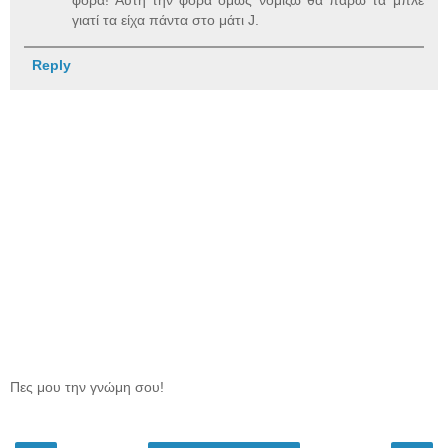
φορά! Αυτή την φορά όμως νομίζω θα πάρω τα μπλε
γιατί τα είχα πάντα στο μάτι J.
Reply
Πες μου την γνώμη σου!