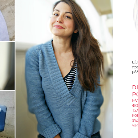
Είμ
προ
μόδ
D
Ρ
EV
ΦΟ
ΤΣ
ΚΟ
SW
VIN