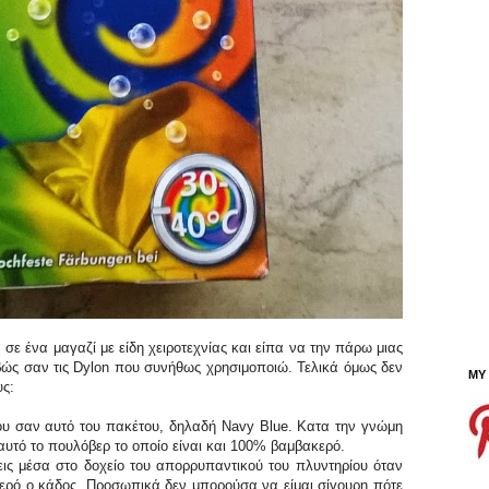
σε ένα μαγαζί με είδη χειροτεχνίας και είπα να την πάρω μιας
ιβώς σαν τις Dylon που συνήθως χρησιμοποιώ. Τελικά όμως δεν
MY
υς:
υ σαν αυτό του πακέτου, δηλαδή Navy Blue. Κατα την γνώμη
 αυτό το πουλόβερ το οποίο είναι και 100% βαμβακερό.
ξεις μέσα στο δοχείο του απορρυπαντικού του πλυντηρίου όταν
 νερό ο κάδος. Προσωπικά δεν μπορούσα να είμαι σίγουρη πότε