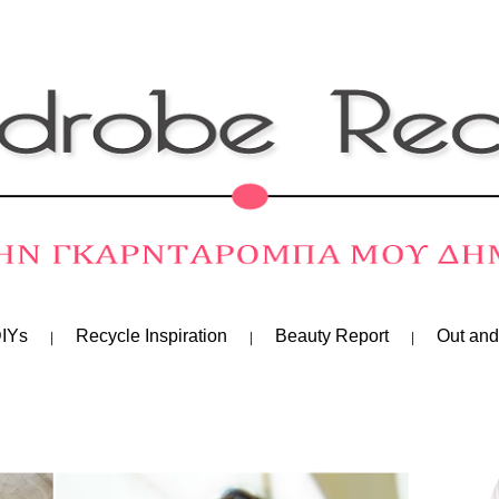
IYs
Recycle Inspiration
Beauty Report
Out and