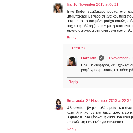
lila
10 November 2013 at 06:21
Έχω βάψει βαμβακερά ρούχα στο πλυν
μπαμπακερά με νερό σε ένα κουπάκι που
μαζί με το μουσκεμένο ρούχο καθώς κι έ
αρχίσει η πλύση ), μια γεμάτη κουταλι
πρώτο στέγνωμα στη σκιά , ένα ζεστό πλυν
Reply
Replies
Florendia
10 November 201
Πολύ ενδιαφέρον, δεν έχω ξανα
βαφή χρησιμοποιείς και πόσο βά
Reply
Smaragda
27 November 2013 at 22:37
Φλορεντία ...βγήκε πολύ ωραία...και είναι
καταπληκτικά με μια δικιά μου, επίση
θύμισες!!!...δεν ξέρω αν η δικιά μου εί
και εδώ στη Γερμανία για συνθετικά...
Reply