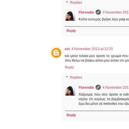
Replies
Florendia
3 November 2013
Κοίτα ευτυχώς βγήκε λίγο ραφ κα
Reply
evi
4 November 2013 at 12:25
και μενα τελικα μου αρεσε το χρωμα που
που θελω να βαψω αλλα μου ειπαν οτι μον
Reply
Replies
Florendia
4 November 2013
Χαίρομαι που σου άρεσε κι εσέ
ισχύει ότι κυρίως τα βαμβακερά
έχω δει μόνο σε websites του εξ
Reply