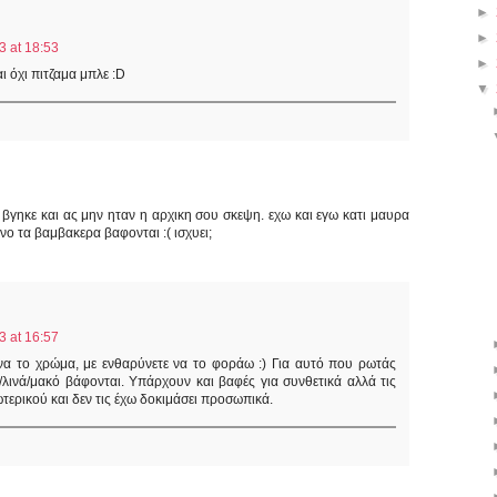
►
►
 at 18:53
►
ι όχι πιτζαμα μπλε :D
▼
 βγηκε και ας μην ηταν η αρχικη σου σκεψη. εχω και εγω κατι μαυρα
ο τα βαμβακερα βαφονται :( ισχυει;
 at 16:57
να το χρώμα, με ενθαρύνετε να το φοράω :) Για αυτό που ρωτάς
/λινά/μακό βάφονται. Υπάρχουν και βαφές για συνθετικά αλλά τις
ωτερικού και δεν τις έχω δοκιμάσει προσωπικά.