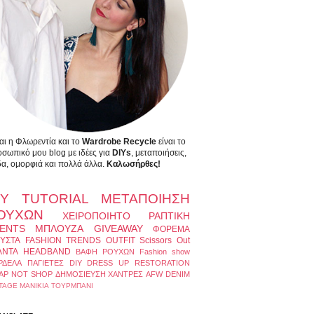
αι η Φλωρεντία και το
Wardrobe Recycle
είναι το
σωπικό μου blog με ιδέες για
DIYs
, μεταποιήσεις,
α, ομορφιά και πολλά άλλα.
Καλωσήρθες!
IY
TUTORIAL
ΜΕΤΑΠΟΙΗΣΗ
ΟΥΧΩΝ
ΧΕΙΡΟΠΟΙΗΤΟ
ΡΑΠΤΙΚΗ
ENTS
ΜΠΛΟΥΖΑ
GIVEAWAY
ΦΟΡΕΜΑ
ΥΣΤΑ
FASHION TRENDS
OUTFIT
Scissors Out
ΑΝΤΑ
HEADBAND
ΒΑΦΗ ΡΟΥΧΩΝ
Fashion show
ΡΔΕΛΑ
ΠΑΓΙΕΤΕΣ
DIY DRESS UP
RESTORATION
AP NOT SHOP
ΔΗΜΟΣΙΕΥΣΗ
ΧΑΝΤΡΕΣ
AFW
DENIM
TAGE
ΜΑΝΙΚΙΑ
ΤΟΥΡΜΠΑΝΙ