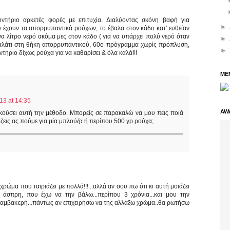
τήριο αρκετές φορές με επιτυχία. Διαλύοντας σκόνη βαφή για
►
 έχουν τα απορρυπαντικά ρούχων, το έβαλα στον κάδο κατ' ευθείαν
να λίτρο νερό ακόμα μες στον κάδο ( για να υπάρχει πολύ νερό όταν
►
ά αλάτι στη θήκη απορρυπαντικού, 60ο πρόγραμμα χωρίς πρόπλυση,
►
τήριο δίχως ρούχα για να καθαρίσει & όλα καλά!!!
ME
3 at 14:35
AW
κούσει αυτή την μέθοδο. Μπορείς σε παρακαλώ να μου πεις ποιά
ζεις ας πούμε για μία μπλούζα ή περίπου 500 γρ ρούχα;
 χρώμα που ταιριάζει με πολλά!!!...αλλά αν σου πω ότι κι αυτή μοιάζει
ς άσπρη, που έχω να την βάλω...περίπου 3 χρόνια...και μου την
ναι βαμβακερή...πάντως αν επιχειρήσω να της αλλάξω χρώμα..θα ρωτήσω