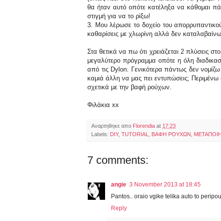
θα ήταν αυτό οπότε κατέληξα να κάθομαι πά
στιγμή για να το ρίξω!
3. Μου λέρωσε το δοχείο του απορρυπαντικού. 
καθαρίσεις με χλωρίνη αλλά δεν καταλαβαίνω 
Στα θετικά να πω ότι χρειάζεται 2 πλύσεις στ
μεγαλύτερο πρόγραμμα οπότε η όλη διαδικασί
από τις Dylon. Γενικότερα πάντως δεν νομίζω
καμιά άλλη να μας πει εντυπώσεις; Περιμένω 
σχετικά με την βαφή ρούχων.
Φιλάκια xx
Αναρτηθηκε απο
Florendia
at
17:23
Labels:
DIY
,
TUTORIAL
,
ΒΑΦΗ ΡΟΥΧΩΝ
,
ΜΕΤΑΠΟΙ
7 comments:
angie
3 November 2013 at 18:45
Pantos.. oraio vgike telika auto to peripou
Reply