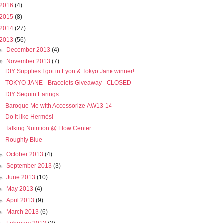
2016
(4)
2015
(8)
2014
(27)
2013
(56)
►
December 2013
(4)
▼
November 2013
(7)
DIY Supplies I got in Lyon & Tokyo Jane winner!
TOKYO JANE - Bracelets Giveaway - CLOSED
DIY Sequin Earings
Baroque Me with Accessorize ΑW13-14
Do it like Hermès!
Talking Nutrition @ Flow Center
Roughly Blue
►
October 2013
(4)
►
September 2013
(3)
►
June 2013
(10)
►
May 2013
(4)
►
April 2013
(9)
►
March 2013
(6)