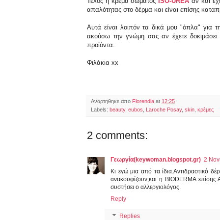
Τέλος η κρέμα σώματος
ISO-UREA
αν και έχε
απαλότητας στο δέρμα και είναι επίσης καταπ
Αυτά είναι λοιπόν τα δικά μου "όπλα" για 
ακούσω την γνώμη σας αν έχετε δοκιμάσει
προϊόντα.
Φιλάκια xx
Αναρτηθηκε απο
Florendia
at
12:25
Labels:
beauty
,
eubos
,
Laroche Posay
,
skin
,
κρέμες
2 comments:
Γεωργία(keywoman.blogspot.gr)
2 Nov
Kι εγώ μια από τα ίδια.Αντιδραστικό 
ανακουφίζουν,και η ΒIODERMA επίσης.Α
συστήσει ο αλλεργιολόγος.
Reply
Replies