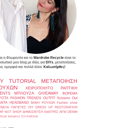
αι η Φλωρεντία και το
Wardrobe Recycle
είναι το
σωπικό μου blog με ιδέες για
DIYs
, μεταποιήσεις,
α, ομορφιά και πολλά άλλα.
Καλωσήρθες!
IY
TUTORIAL
ΜΕΤΑΠΟΙΗΣΗ
ΟΥΧΩΝ
ΧΕΙΡΟΠΟΙΗΤΟ
ΡΑΠΤΙΚΗ
ENTS
ΜΠΛΟΥΖΑ
GIVEAWAY
ΦΟΡΕΜΑ
ΥΣΤΑ
FASHION TRENDS
OUTFIT
Scissors Out
ΑΝΤΑ
HEADBAND
ΒΑΦΗ ΡΟΥΧΩΝ
Fashion show
ΡΔΕΛΑ
ΠΑΓΙΕΤΕΣ
DIY DRESS UP
RESTORATION
AP NOT SHOP
ΔΗΜΟΣΙΕΥΣΗ
ΧΑΝΤΡΕΣ
AFW
DENIM
TAGE
ΜΑΝΙΚΙΑ
ΤΟΥΡΜΠΑΝΙ