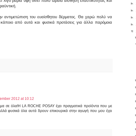
ι λίγο βαριά υφή δίνει πολύ ωραία αίσθηση ελαστικότητας και
►
ραϋντική.
►
την αντιμετώπιση του ευαίσθητου δέρματος. Θα χαρώ πολύ να
►
 κάποιο από αυτά και φυσικά προτάσεις για άλλα παρόμοια
►
▼
ember 2012 at 10:12
δέρμα σε όλα!Η LA ROCHE POSAY έχει πραγματικά προϊόντα που με
λλά φυσικά όλα αυτά δρουν επικουρικά στην αγωγή που μου έχει