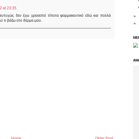
 at 23:35
 ευτυχώς δεν έχω χρειαστεί τίποτα φαρμακευτικό εδώ και πολλά
►
ύ τι βάζω στο δέρμα μου.
►
ME
AW
Home
Older Post