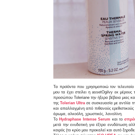
Τα προϊόντα που χρησιμοποιώ τον τελευταίο
μου τα έχει στείλει η
assetOgilvy
εκ μέρους 
προσώπου Toleriane την ήξερα βέβαια μιας κ
της
Tolerian Ultra
σε συσκευασία με αντλία τ
και απαλλαγμένη από πιθανούς ερεθιστικούς
άρωμα, αλκοόλη, χρωστικές, λανολίνη.
Το
Hydraphase Intense Serum
και το
σπρέυ
μετά την ενυδατική για έξτρα ενυδάτωση α
καιρός (το κρύο μου προκαλεί και αυτό ξηροδε