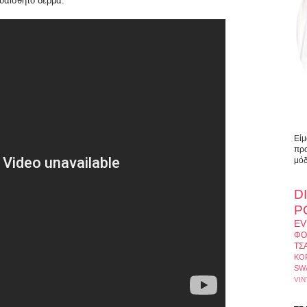
ευαίσθητο δέρμα.
Είμ
προ
μόδ
D
Ρ
EV
ΦΟ
ΤΣ
ΚΟ
SW
VIN