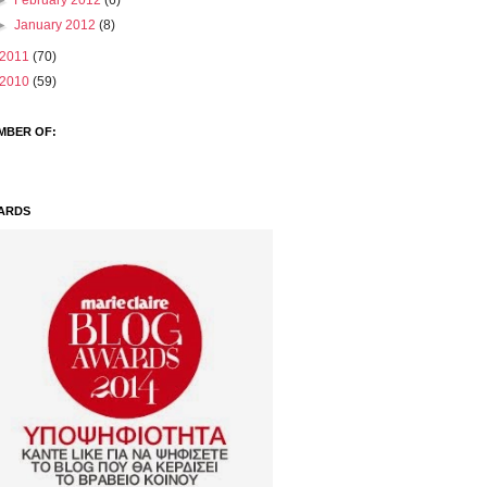
►
February 2012
(6)
►
January 2012
(8)
2011
(70)
2010
(59)
MBER OF:
ARDS