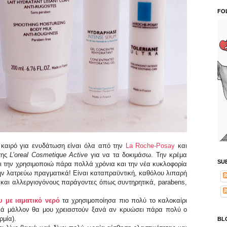
FO
 καιρό για ενυδάτωση είναι όλα από την
La Roche-Posay
και
της
L’oreal Cosmetique Active
για να τα δοκιμάσω. Την κρέμα
SU
αι την χρησιμοποιώ πάρα πολλά χρόνια και την νέα κυκλοφορία
ην λατρεύω πραγματικά! Είναι καταπραϋντική, καθόλου λιπαρή
 και αλλεργιογόνους παράγοντες όπως συντηρητικά,
parabens
,
 με ιαματικό νερό
τα χρησιμοποίησα πιο πολύ το καλοκαίρι
λλά μάλλον θα μου χρειαστούν ξανά αν κρυώσει πάρα πολύ ο
ρμία).
BL