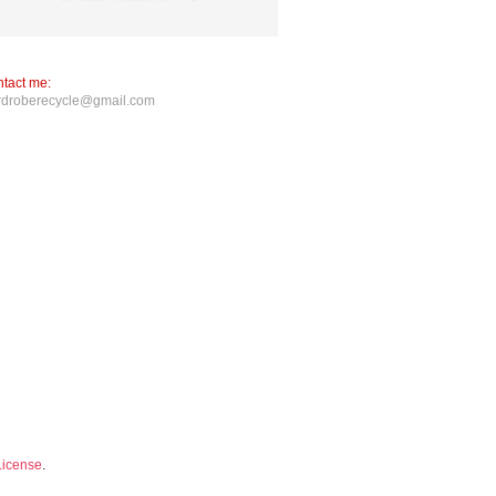
tact me:
rdroberecycle@gmail.com
License
.