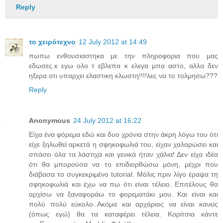
Reply
το χειρότεχνο
12 July 2012 at 14:49
πωπω ενθουσιαστηκα με την πληροφορια που μας
εδωσες.κ εγω ολο τ εβλεπα κ ελεγα μπα αστο, αλλα δεν
ηξερα οτι υπαρχει ελαστικη κλωστη!!!!λες να το τολμησω???
Reply
Anonymous
24 July 2012 at 16:22
Είχα ένα φόρεμα εδώ και δυο χρόνια στην άκρη λόγω του ότι
είχε ξηλωθεί αρκετά η σφηκοφωλιά του, είχαν χαλαρώσει και
σπάσει όλα τα λάστιχα και γενικά ήταν χάλια! Δεν είχα ιδέα
ότι θα μπορούσα να το επιδιορθώσω μόνη, μέχρι που
διάβασα το συγκεκριμένο tutorial. Μόλις πριν λίγο έραψα τη
σφηκοφωλιά και έχω να πω ότι είναι τέλειο. Επιτέλους θα
αρχίσω να ξαναφοράω το φορεματάκι μου. Και είναι και
πολύ πολύ εύκολο..Ακόμα και αρχάριος να είναι κανείς
(όπως εγώ) θα τα καταφέρει τέλεια. Κορίτσια κάντε