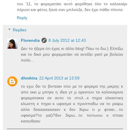
του '11, το φορεματάκι αυτό φορέθηκε όλο το καλοκαίρι
πέρυσι και φέτος ξανά σαν μπλούζα, δεν έχει πάθει τίποτα.
Reply
Replies
Florendia
8 July 2012 at 12:43
Δεν το ήξερα ότι έχεις κι άλλο blog! Πάω το δω:) Ελπίζω
και το δικό μου φορεματάκι να αντέξει γιατί με βολεύει
πολύ...
dhmhtra
22 April 2013 at 13:59
το εχω δει το βιντεακι σου με το φορεμα της μικρης κ
απο εκει μ μπηκε η ιδεα γτ μ αρεσουν τα καλοκαιρινα
φορεματακια σε αυτο το στυλ...κ πηρα ελκαστικη
κλωστη κ πηρα κ υφασμα κ προσπα8ω να το ραψω
αλλα δεεεεεεεεεεεεεν κ δεν 3ερω τι μ φταιει....το
υφασμα?το γαζι?δεν 3ερω...το τεντωνω κ σπαει
κατευ8ειαν