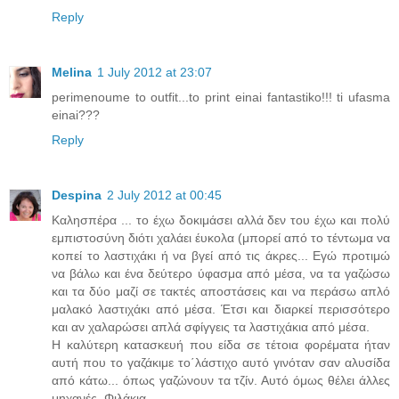
Reply
Melina
1 July 2012 at 23:07
perimenoume to outfit...to print einai fantastiko!!! ti ufasma
einai???
Reply
Despina
2 July 2012 at 00:45
Καλησπέρα ... το έχω δοκιμάσει αλλά δεν του έχω και πολύ
εμπιστοσύνη διότι χαλάει έυκολα (μπορεί από το τέντωμα να
κοπεί το λαστιχάκι ή να βγεί από τις άκρες... Εγώ προτιμώ
να βάλω και ένα δεύτερο ύφασμα από μέσα, να τα γαζώσω
και τα δύο μαζί σε τακτές αποστάσεις και να περάσω απλό
μαλακό λαστιχάκι από μέσα. Έτσι και διαρκεί περισσότερο
και αν χαλαρώσει απλά σφίγγεις τα λαστιχάκια από μέσα.
Η καλύτερη κατασκευή που είδα σε τέτοια φορέματα ήταν
αυτή που το γαζάκιμε το΄λάστιχο αυτό γινόταν σαν αλυσίδα
από κάτω... όπως γαζώνουν τα τζίν. Αυτό όμως θέλει άλλες
μηχανές. Φιλάκια