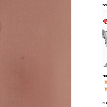
FO
SU
BL