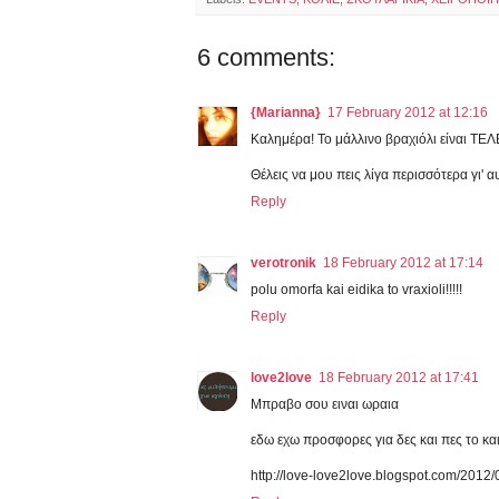
6 comments:
{Marianna}
17 February 2012 at 12:16
Καλημέρα! Το μάλλινο βραχιόλι είναι ΤΕΛΕ
Θέλεις να μου πεις λίγα περισσότερα γι' α
Reply
verotronik
18 February 2012 at 17:14
polu omorfa kai eidika to vraxioli!!!!!
Reply
love2love
18 February 2012 at 17:41
Μπραβο σου ειναι ωραια
εδω εχω προσφορες για δες και πες το κα
http://love-love2love.blogspot.com/2012/