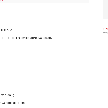
Con
ΙΟ!!! ο_ο
wa
υτό το project; Φαίνεται πολύ ενδιαφέρον! :)
ι σε αλλους
02/3-agrigategr.html