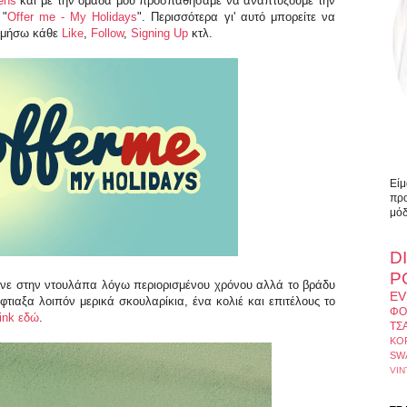
ens
και με την ομάδα μου προσπαθήσαμε να αναπτύξουμε την
 "
Offer me - My Holidays
". Περισσότερα γι' αυτό μπορείτε να
τιμήσω κάθε
Like
,
Follow
,
Signing Up
κτλ.
Είμ
προ
μόδ
D
Ρ
εινε στην ντουλάπα λόγω περιορισμένου χρόνου αλλά το βράδυ
EV
ιαξα λοιπόν μερικά σκουλαρίκια, ένα κολιέ και επιτέλους το
ΦΟ
link εδώ
.
ΤΣ
ΚΟ
SW
VIN