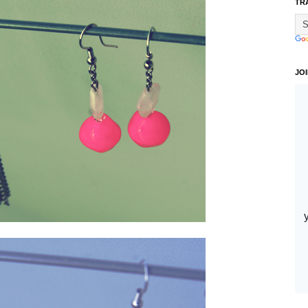
TR
JO