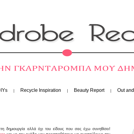
IYs
Recycle Inspiration
Beauty Report
Out and
η δημιουργία αλλά όχι του είδους που σας έχω συνηθίσει!