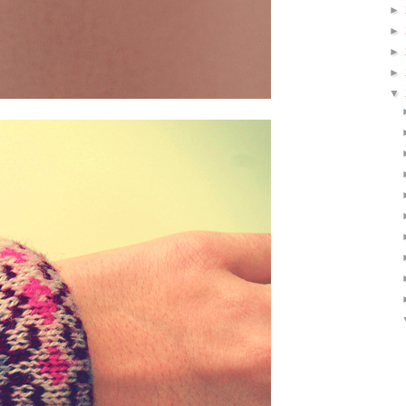
►
►
►
►
▼