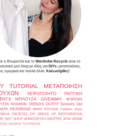
αι η Φλωρεντία και το
Wardrobe Recycle
είναι το
σωπικό μου blog με ιδέες για
DIYs
, μεταποιήσεις,
α, ομορφιά και πολλά άλλα.
Καλωσήρθες!
IY
TUTORIAL
ΜΕΤΑΠΟΙΗΣΗ
ΟΥΧΩΝ
ΧΕΙΡΟΠΟΙΗΤΟ
ΡΑΠΤΙΚΗ
ENTS
ΜΠΛΟΥΖΑ
GIVEAWAY
ΦΟΡΕΜΑ
ΥΣΤΑ
FASHION TRENDS
OUTFIT
Scissors Out
ΑΝΤΑ
HEADBAND
ΒΑΦΗ ΡΟΥΧΩΝ
Fashion show
ΡΔΕΛΑ
ΠΑΓΙΕΤΕΣ
DIY DRESS UP
RESTORATION
AP NOT SHOP
ΔΗΜΟΣΙΕΥΣΗ
ΧΑΝΤΡΕΣ
AFW
DENIM
TAGE
ΜΑΝΙΚΙΑ
ΤΟΥΡΜΠΑΝΙ