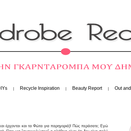
IYs
Recycle Inspiration
Beauty Report
Out and
 και έρχονται και τα Φώτα για παρηγοριά)! Πώς περάσατε; Εγώ