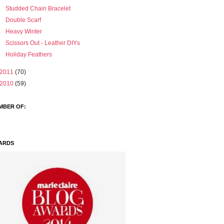
Studded Chain Bracelet
Double Scarf
Heavy Winter
Scissors Out - Leather DIYs
Holiday Feathers
2011
(70)
2010
(59)
MBER OF:
ARDS