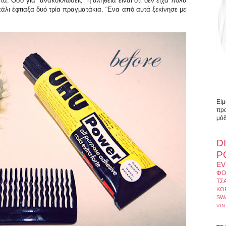
. Όσο για "ανακυκλώσεις" η αλήθεια είναι ότι δεν είχα πολύ
άλι έφτιαξα δυό τρία πραγματάκια. ¨Ενα από αυτά ξεκίνησε με
Είμ
προ
μόδ
D
Ρ
EV
ΦΟ
ΤΣ
ΚΟ
SW
VIN