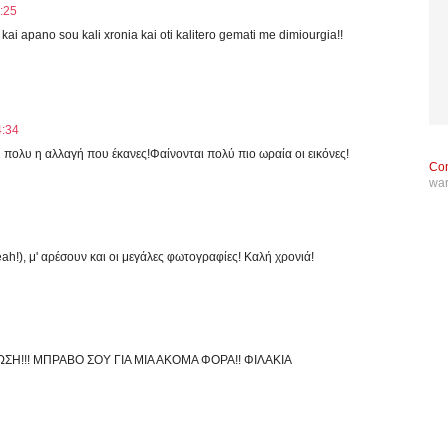
:25
kai apano sou kali xronia kai oti kalitero gemati me dimiourgia!!
4:34
 πολυ η αλλαγή που έκανες!Φαίνονται πολύ πιο ωραία οι εικόνες!
Con
wa
ah!), μ' αρέσουν και οι μεγάλες φωτογραφίες! Καλή χρονιά!
Η!!! ΜΠΡΑΒΟ ΣΟΥ ΓΙΑ ΜΙΑ ΑΚΟΜΑ ΦΟΡΑ!! ΦΙΛΑΚΙΑ