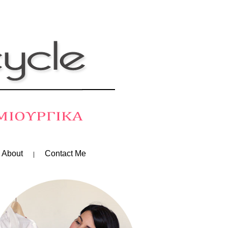
 About
Contact Me