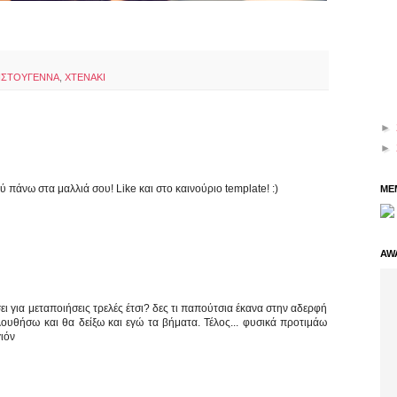
ΙΣΤΟΥΓΕΝΝΑ
,
ΧΤΕΝΑΚΙ
►
►
ολύ πάνω στα μαλλιά σου! Like και στο καινούριο template! :)
ME
AW
σει για μεταποιήσεις τρελές έτσι? δες τι παπούτσια έκανα στην αδερφή
ουθήσω και θα δείξω και εγώ τα βήματα. Τέλος... φυσικά προτιμάω
γιόν