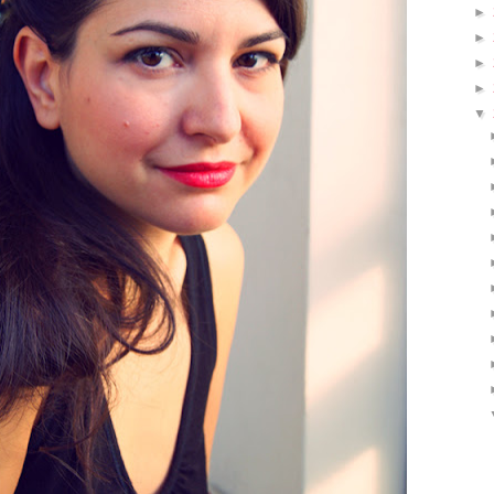
►
►
►
►
▼