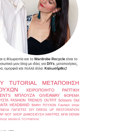
αι η Φλωρεντία και το
Wardrobe Recycle
είναι το
σωπικό μου blog με ιδέες για
DIYs
, μεταποιήσεις,
α, ομορφιά και πολλά άλλα.
Καλωσήρθες!
IY
TUTORIAL
ΜΕΤΑΠΟΙΗΣΗ
ΟΥΧΩΝ
ΧΕΙΡΟΠΟΙΗΤΟ
ΡΑΠΤΙΚΗ
ENTS
ΜΠΛΟΥΖΑ
GIVEAWAY
ΦΟΡΕΜΑ
ΥΣΤΑ
FASHION TRENDS
OUTFIT
Scissors Out
ΑΝΤΑ
HEADBAND
ΒΑΦΗ ΡΟΥΧΩΝ
Fashion show
ΡΔΕΛΑ
ΠΑΓΙΕΤΕΣ
DIY DRESS UP
RESTORATION
AP NOT SHOP
ΔΗΜΟΣΙΕΥΣΗ
ΧΑΝΤΡΕΣ
AFW
DENIM
TAGE
ΜΑΝΙΚΙΑ
ΤΟΥΡΜΠΑΝΙ