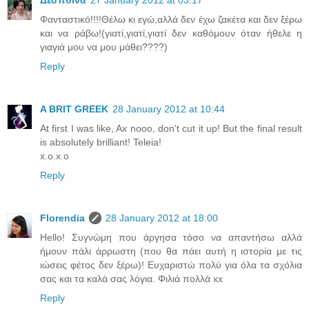
Δέσποινα
27 January 2012 at 03:17
Φανταστικό!!!!Θέλω κι εγώ,αλλά δεν έχω ζακέτα και δεν ξέρω
και να ράβω!(γιατί,γιατί,γιατί δεν καθόμουν όταν ήθελε η
γιαγιά μου να μου μάθει????)
Reply
A BRIT GREEK
28 January 2012 at 10:44
At first I was like, Ax nooo, don't cut it up! But the final result
is absolutely brilliant! Teleia!
x.o.x.o
Reply
Florendia
28 January 2012 at 18:00
Hello! Συγνώμη που άργησα τόσο να απαντήσω αλλά
ήμουν πάλι άρρωστη (που θα πάει αυτή η ιστορία με τις
ιώσεις φέτος δεν ξέρω)! Ευχαριστώ πολύ για όλα τα σχόλια
σας και τα καλά σας λόγια. Φιλιά πολλά xx
Reply