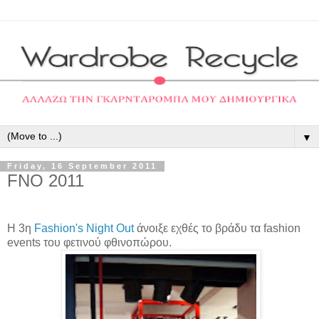
▼
Friday, 16 September 2011
FNO 2011
H 3η
Fashion's Night Out
άνοιξε
εχθές το βράδυ
τα fashion
events του φετινού φθινοπώρου.