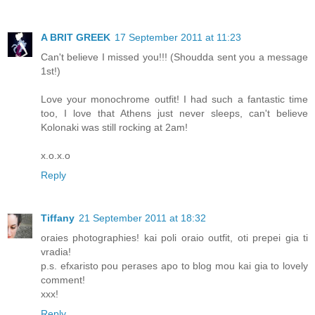
A BRIT GREEK
17 September 2011 at 11:23
Can't believe I missed you!!! (Shoudda sent you a message
1st!)
Love your monochrome outfit! I had such a fantastic time
too, I love that Athens just never sleeps, can't believe
Kolonaki was still rocking at 2am!
x.o.x.o
Reply
Tiffany
21 September 2011 at 18:32
oraies photographies! kai poli oraio outfit, oti prepei gia ti
vradia!
p.s. efxaristo pou perases apo to blog mou kai gia to lovely
comment!
xxx!
Reply