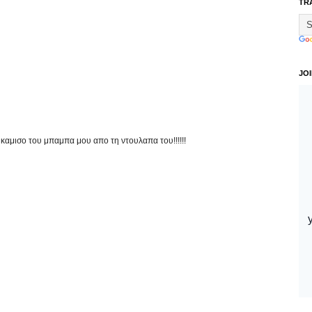
TR
JO
αμισο του μπαμπα μου απο τη ντουλαπα του!!!!!!