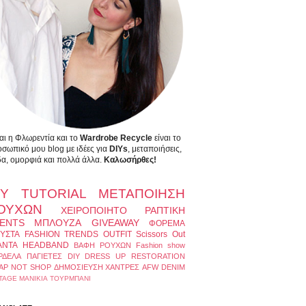
αι η Φλωρεντία και το
Wardrobe Recycle
είναι το
σωπικό μου blog με ιδέες για
DIYs
, μεταποιήσεις,
α, ομορφιά και πολλά άλλα.
Καλωσήρθες!
IY
TUTORIAL
ΜΕΤΑΠΟΙΗΣΗ
ΟΥΧΩΝ
ΧΕΙΡΟΠΟΙΗΤΟ
ΡΑΠΤΙΚΗ
ENTS
ΜΠΛΟΥΖΑ
GIVEAWAY
ΦΟΡΕΜΑ
ΥΣΤΑ
FASHION TRENDS
OUTFIT
Scissors Out
ΑΝΤΑ
HEADBAND
ΒΑΦΗ ΡΟΥΧΩΝ
Fashion show
ΡΔΕΛΑ
ΠΑΓΙΕΤΕΣ
DIY DRESS UP
RESTORATION
AP NOT SHOP
ΔΗΜΟΣΙΕΥΣΗ
ΧΑΝΤΡΕΣ
AFW
DENIM
TAGE
ΜΑΝΙΚΙΑ
ΤΟΥΡΜΠΑΝΙ