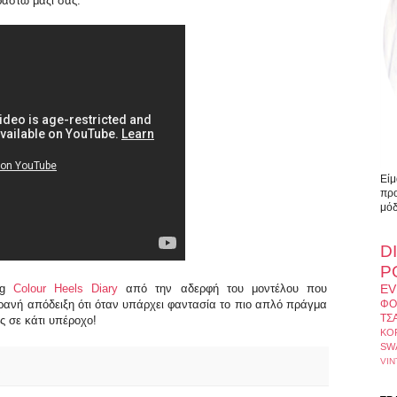
ραστώ μαζί σας.
Είμ
προ
μόδ
D
Ρ
log
Colour Heels Diary
από την αδερφή του μοντέλου που
EV
τρανή απόδειξη ότι όταν υπάρχει φαντασία το πιο απλό πράγμα
ΦΟ
ΤΣ
ς σε κάτι υπέροχο!
ΚΟ
SW
VIN
Ο