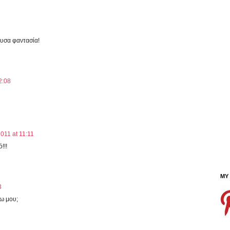
ζουσα φαντασία!
2:08
011 at 11:11
!!!
MY
3
νω μου;