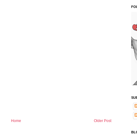
FO
SU
Home
Older Post
BL