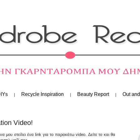
IYs
Recycle Inspiration
Beauty Report
Out and
tion Video!
α μου στείλει ένα link για το παρακάτω video. Δείτε το και θα