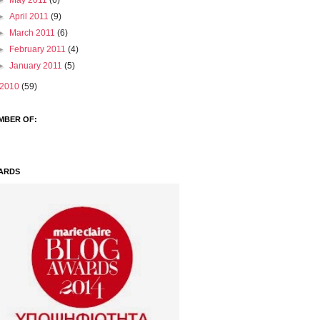
►
May 2011
(6)
►
April 2011
(9)
►
March 2011
(6)
►
February 2011
(4)
►
January 2011
(5)
2010
(59)
MBER OF:
ARDS