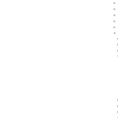
►
►
►
►
►
▼