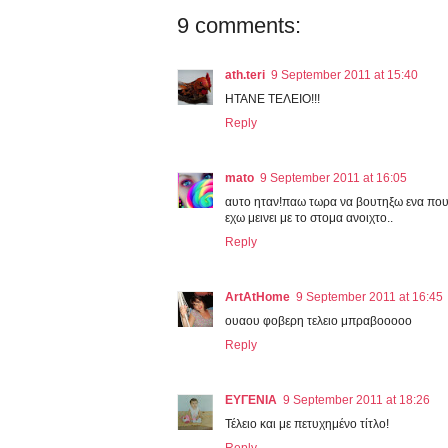
9 comments:
ath.teri
9 September 2011 at 15:40
ΗΤΑΝΕ ΤΕΛΕΙΟ!!!
Reply
mato
9 September 2011 at 16:05
αυτο ηταν!παω τωρα να βουτηξω ενα πουκ
εχω μεινει με το στομα ανοιχτο..
Reply
ArtAtHome
9 September 2011 at 16:45
ουαου φοβερη τελειο μπραβοοοοο
Reply
ΕΥΓΕΝΙΑ
9 September 2011 at 18:26
Τέλειο και με πετυχημένο τίτλο!
Reply