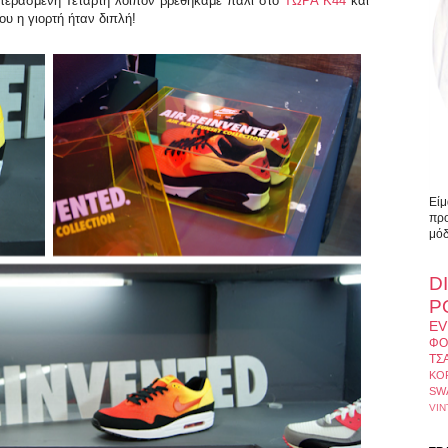
ν περασμένη Τετάρτη λοιπόν βρεθήκαμε πάλι στο
ΤΩΡΑ Κ44
και
υ η γιορτή ήταν διπλή!
Είμ
προ
μόδ
D
Ρ
EV
ΦΟ
ΤΣ
ΚΟ
SW
VIN