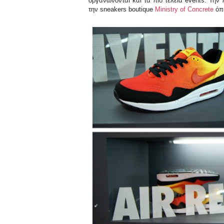
οργανώνονται και τα πιο τέλεια events. Τη
την sneakers boutique
Ministry of Concrete
όπο