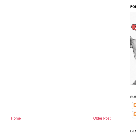
FO
SU
Home
Older Post
BL