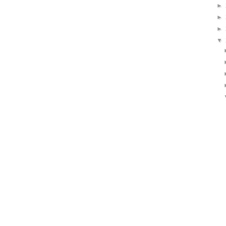
►
►
►
▼