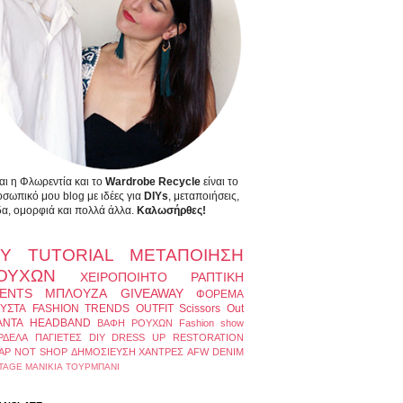
αι η Φλωρεντία και το
Wardrobe Recycle
είναι το
σωπικό μου blog με ιδέες για
DIYs
, μεταποιήσεις,
α, ομορφιά και πολλά άλλα.
Καλωσήρθες!
IY
TUTORIAL
ΜΕΤΑΠΟΙΗΣΗ
ΟΥΧΩΝ
ΧΕΙΡΟΠΟΙΗΤΟ
ΡΑΠΤΙΚΗ
ENTS
ΜΠΛΟΥΖΑ
GIVEAWAY
ΦΟΡΕΜΑ
ΥΣΤΑ
FASHION TRENDS
OUTFIT
Scissors Out
ΑΝΤΑ
HEADBAND
ΒΑΦΗ ΡΟΥΧΩΝ
Fashion show
ΡΔΕΛΑ
ΠΑΓΙΕΤΕΣ
DIY DRESS UP
RESTORATION
AP NOT SHOP
ΔΗΜΟΣΙΕΥΣΗ
ΧΑΝΤΡΕΣ
AFW
DENIM
TAGE
ΜΑΝΙΚΙΑ
ΤΟΥΡΜΠΑΝΙ