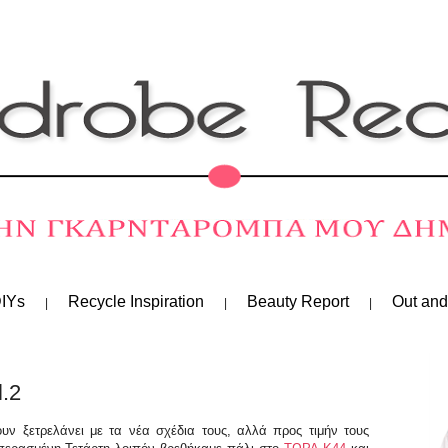
IYs
Recycle Inspiration
Beauty Report
Out and
l.2
υν ξετρελάνει με τα νέα σχέδια τους, αλλά προς τιμήν τους