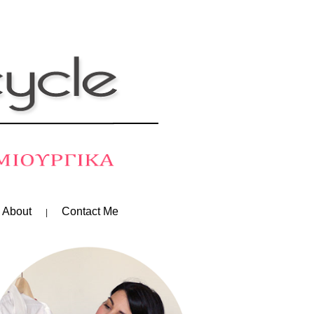
 About
Contact Me