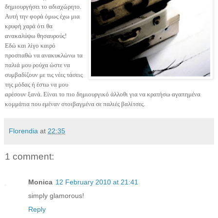
δημιουργήσει το αδιαχώρητο.
Αυτή την φορά όμως έχω μια
κρυφή χαρά ότι θα
ανακαλύψω θησαυρούς!
Εδώ και λίγο καιρό
προσπαθώ να ανακυκλώνω τα
παλιά μου ρούχα ώστε να
συμβαδίζουν με τις νέες τάσεις
της μόδας ή έστω να μου
αρέσουν ξανά. Είναι το πιο δημιουργικό άλλοθι για να κρατήσω αγαπημένα
κομμάτια που εμέναν στοιβαγμένα σε παλιές βαλίτσες.
Florendia
at
22:35
1 comment:
Monica
12 February 2010 at 21:41
simply glamorous!
Reply