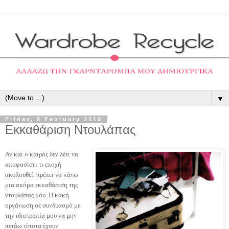
▼
Friday, 5 February 2010
Εκκαθάριση Ντουλάπας
Αν και ο καιρός δεν λέει να
αποφασίσει τι εποχή
ακολουθεί, πρέπει να κάνω
μια ακόμα εκκαθάριση της
ντουλάπας μου. Η κακή
οργάνωση σε συνδυασμό με
την ιδιοτροπία μου να μην
πετάω τίποτα έχουν