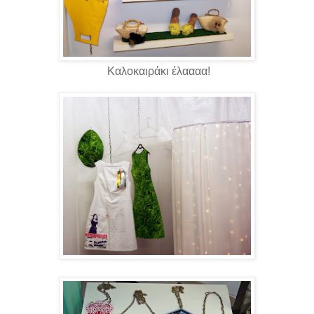
Καλοκαιράκι έλαααα!