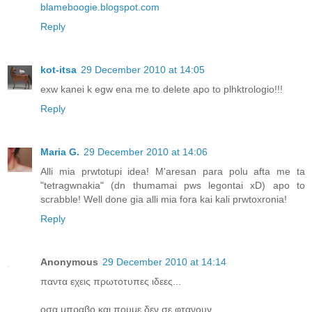
blameboogie.blogspot.com
Reply
kot-itsa
29 December 2010 at 14:05
exw kanei k egw ena me to delete apo to plhktrologio!!!
Reply
Maria G.
29 December 2010 at 14:06
Alli mia prwtotupi idea! M'aresan para polu afta me ta
"tetragwnakia" (dn thumamai pws legontai xD) apo to
scrabble! Well done gia alli mia fora kai kali prwtoxronia!
Reply
Anonymous
29 December 2010 at 14:14
παντα εχεις πρωτοτυπες ιδεες...
οσα μπραβο και πουμε δεν σε φτανουν..