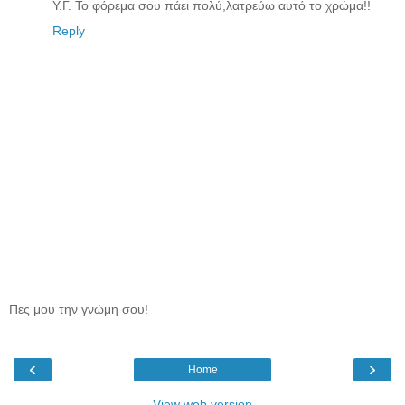
Υ.Γ. Το φόρεμα σου πάει πολύ,λατρεύω αυτό το χρώμα!!
Reply
Πες μου την γνώμη σου!
‹
›
Home
View web version