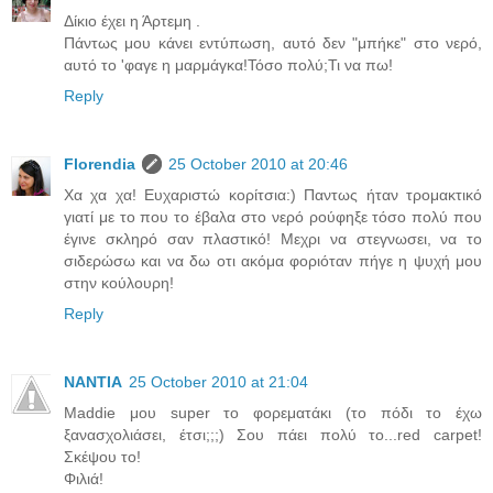
Δίκιο έχει η Άρτεμη .
Πάντως μου κάνει εντύπωση, αυτό δεν "μπήκε" στο νερό,
αυτό το 'φαγε η μαρμάγκα!Τόσο πολύ;Τι να πω!
Reply
Florendia
25 October 2010 at 20:46
Χα χα χα! Ευχαριστώ κορίτσια:) Παντως ήταν τρομακτικό
γιατί με το που το έβαλα στο νερό ρούφηξε τόσο πολύ που
έγινε σκληρό σαν πλαστικό! Μεχρι να στεγνωσει, να το
σιδερώσω και να δω οτι ακόμα φοριόταν πήγε η ψυχή μου
στην κούλουρη!
Reply
NANTIA
25 October 2010 at 21:04
Maddie μου super το φορεματάκι (το πόδι το έχω
ξανασχολιάσει, έτσι;;;) Σου πάει πολύ το...red carpet!
Σκέψου το!
Φιλιά!