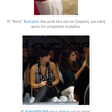
H "θολή"
Κατερίνα
. Και μετά λέω για τον Σταμάτη, μια καλή
φωτο δεν μπορούσα να βγάλω.
Η
J
oanaddicted
και η
Alessia
επι το έργον.