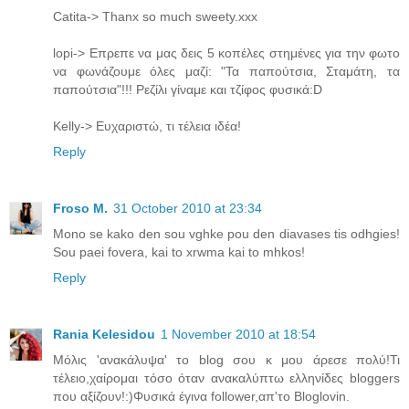
Catita-> Thanx so much sweety.xxx
lopi-> Επρεπε να μας δεις 5 κοπέλες στημένες για την φωτο
να φωνάζουμε όλες μαζί: "Τα παπούτσια, Σταμάτη, τα
παπούτσια"!!! Ρεζίλι γίναμε και τζίφος φυσικά:D
Kelly-> Ευχαριστώ, τι τέλεια ιδέα!
Reply
Froso M.
31 October 2010 at 23:34
Mono se kako den sou vghke pou den diavases tis odhgies!
Sou paei fovera, kai to xrwma kai to mhkos!
Reply
Rania Kelesidou
1 November 2010 at 18:54
Μόλις 'ανακάλυψα' το blog σου κ μου άρεσε πολύ!Τι
τέλειο,χαίρομαι τόσο όταν ανακαλύπτω ελληνίδες bloggers
που αξίζουν!:)Φυσικά έγινα follower,απ'το Bloglovin.