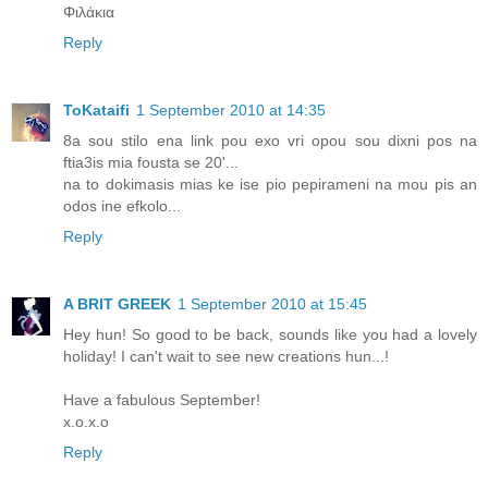
Φιλάκια
Reply
ToKataifi
1 September 2010 at 14:35
8a sou stilo ena link pou exo vri opou sou dixni pos na
ftia3is mia fousta se 20'...
na to dokimasis mias ke ise pio pepirameni na mou pis an
odos ine efkolo...
Reply
A BRIT GREEK
1 September 2010 at 15:45
Hey hun! So good to be back, sounds like you had a lovely
holiday! I can't wait to see new creations hun...!
Have a fabulous September!
x.o.x.o
Reply