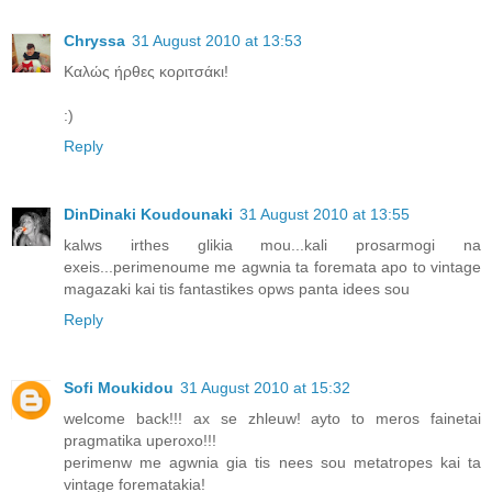
Chryssa
31 August 2010 at 13:53
Καλώς ήρθες κοριτσάκι!
:)
Reply
DinDinaki Koudounaki
31 August 2010 at 13:55
kalws irthes glikia mou...kali prosarmogi na
exeis...perimenoume me agwnia ta foremata apo to vintage
magazaki kai tis fantastikes opws panta idees sou
Reply
Sofi Moukidou
31 August 2010 at 15:32
welcome back!!! ax se zhleuw! ayto to meros fainetai
pragmatika uperoxo!!!
perimenw me agwnia gia tis nees sou metatropes kai ta
vintage forematakia!