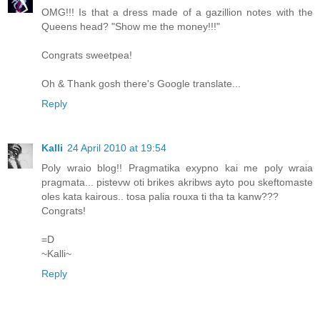
OMG!!! Is that a dress made of a gazillion notes with the
Queens head? "Show me the money!!!"
Congrats sweetpea!
Oh & Thank gosh there's Google translate...
Reply
Kalli
24 April 2010 at 19:54
Poly wraio blog!! Pragmatika exypno kai me poly wraia
pragmata... pistevw oti brikes akribws ayto pou skeftomaste
oles kata kairous.. tosa palia rouxa ti tha ta kanw???
Congrats!
=D
~Kalli~
Reply