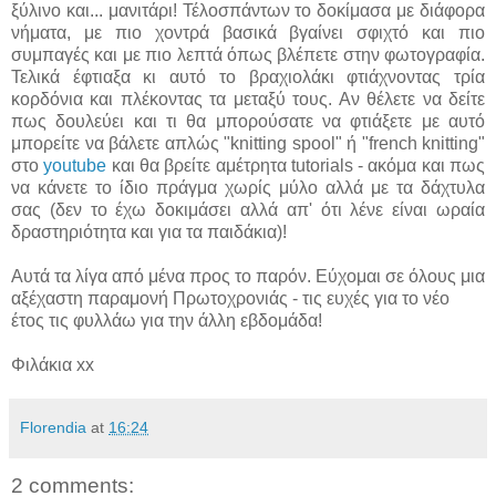
ξύλινο και... μανιτάρι! Τέλοσπάντων το δοκίμασα με διάφορα
νήματα, με πιο χοντρά βασικά βγαίνει σφιχτό και πιο
συμπαγές και με πιο λεπτά όπως βλέπετε στην φωτογραφία.
Τελικά έφτιαξα κι αυτό το βραχιολάκι φτιάχνοντας τρία
κορδόνια και πλέκοντας τα μεταξύ τους. Αν θέλετε να δείτε
πως δουλεύει και τι θα μπορούσατε να φτιάξετε με αυτό
μπορείτε να βάλετε απλώς "knitting spool" ή "french knitting"
στο
youtube
και θα βρείτε αμέτρητα tutorials - ακόμα και πως
να κάνετε το ίδιο πράγμα χωρίς μύλο αλλά με τα δάχτυλα
σας (δεν το έχω δοκιμάσει αλλά απ' ότι λένε είναι ωραία
δραστηριότητα και για τα παιδάκια)!
Αυτά τα λίγα από μένα προς το παρόν. Εύχομαι σε όλους μια
αξέχαστη παραμονή Πρωτοχρονιάς - τις ευχές για το νέο
έτος τις φυλλάω για την άλλη εβδομάδα!
Φιλάκια xx
Florendia
at
16:24
2 comments: