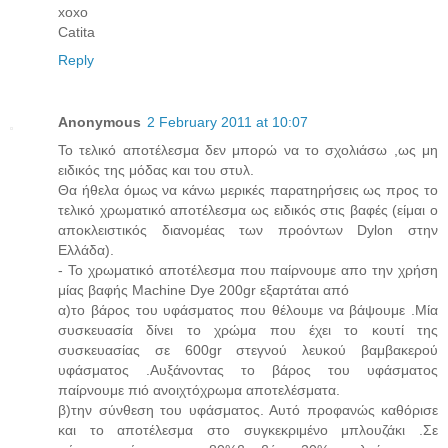
xoxo
Catita
Reply
Anonymous
2 February 2011 at 10:07
Το τελικό αποτέλεσμα δεν μπορώ να το σχολιάσω ,ως μη
ειδικός της μόδας και του στυλ.
Θα ήθελα όμως να κάνω μερικές παρατηρήσεις ως προς το
τελικό χρωματικό αποτέλεσμα ως ειδικός στις βαφές (είμαι ο
αποκλειστικός διανομέας των προόντων Dylon στην
Ελλάδα).
- Το χρωματικό αποτέλεσμα που παίρνουμε απο την χρήση
μίας βαφής Machine Dye 200gr εξαρτάται από
α)το βάρος του υφάσματος που θέλουμε να βάψουμε .Μία
συσκευασία δίνει το χρώμα που έχει το κουτί της
συσκευασίας σε 600gr στεγνού λευκού βαμβακερού
υφάσματος .Αυξάνοντας το βάρος του υφάσματος
παίρνουμε πιό ανοιχτόχρωμα αποτελέσματα.
β)την σύνθεση του υφάσματος. Αυτό προφανώς καθόρισε
και το αποτέλεσμα στο συγκεκριμένο μπλουζάκι .Σε