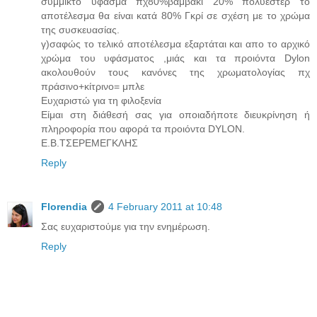
σύμμικτο ύφασμα πχ80%βαμβάκι 20% πολυέστερ το
αποτέλεσμα θα είναι κατά 80% Γκρί σε σχέση με το χρώμα
της συσκευασίας.
γ)σαφώς το τελικό αποτέλεσμα εξαρτάται και απο το αρχικό
χρώμα του υφάσματος ,μιάς και τα προιόντα Dylon
ακολουθούν τους κανόνες της χρωματολογίας πχ
πράσινο+κίτρινο= μπλε
Ευχαριστώ για τη φιλοξενία
Είμαι στη διάθεσή σας για οποιαδήποτε διευκρίνηση ή
πληροφορία που αφορά τα προιόντα DYLON.
Ε.Β.ΤΣΕΡΕΜΕΓΚΛΗΣ
Reply
Florendia
4 February 2011 at 10:48
Σας ευχαριστούμε για την ενημέρωση.
Reply