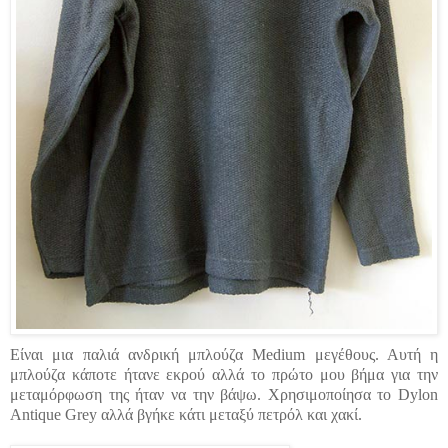
Είναι μια παλιά ανδρική μπλούζα Μedium μεγέθους. Αυτή η
μπλούζα κάποτε ήτανε εκρού αλλά το πρώτο μου βήμα για την
μεταμόρφωση της ήταν να την βάψω. Χρησιμοποίησα το Dylon
Antique Grey αλλά βγήκε κάτι μεταξύ πετρόλ και χακί.