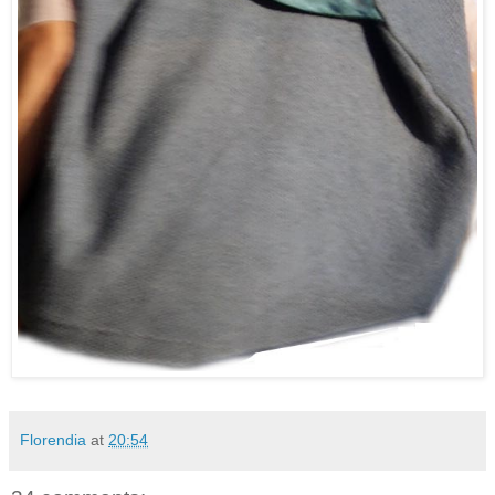
Florendia
at
20:54