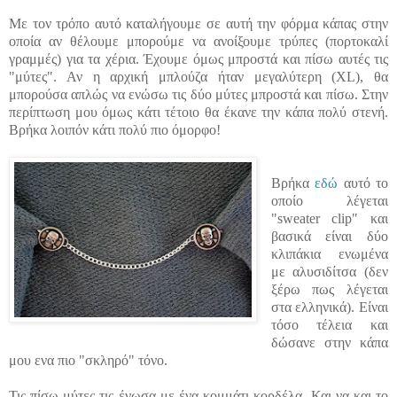
Με τον τρόπο αυτό καταλήγουμε σε αυτή την φόρμα κάπας στην
οποία αν θέλουμε μπορούμε να ανοίξουμε τρύπες (πορτοκαλί
γραμμές) για τα χέρια. Έχουμε όμως μπροστά και πίσω αυτές τις
"μύτες". Αν η αρχική μπλούζα ήταν μεγαλύτερη (
ΧL
), θα
μπορούσα απλώς να ενώσω τις δύο μύτες
μπροστά
και πίσω. Στην
περίπτωση μου όμως κάτι τέτοιο θα έκανε την κάπα πολύ στενή.
Βρήκα λοιπόν κάτι πολύ πιο όμορφο!
Βρήκα
εδώ
αυτό το
οποίο λέγεται
"sweater clip" και
βασικά είναι δύο
κλιπάκια ενωμένα
με αλυσιδίτσα (δεν
ξέρω πως λέγεται
στα ελληνικά). Είναι
τόσο τέλεια και
δώσανε στην κάπα
μου ενα πιο "σκληρό" τόνο.
Τις πίσω μύτες τις ένωσα με ένα κομμάτι κορδέλα. Και να και το