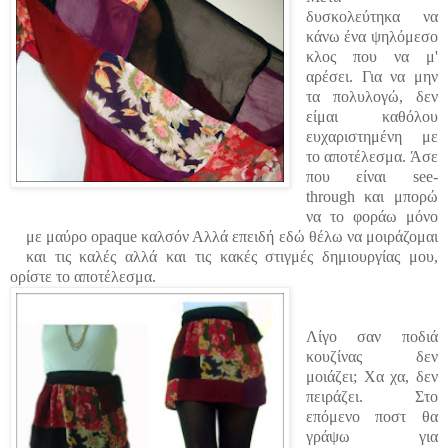
δυσκολεύτηκα να
κάνω ένα ψηλόμεσο
κλος που να μ'
αρέσει. Για να μην
τα πολυλογώ, δεν
είμαι καθόλου
ευχαριστημένη με
το αποτέλεσμα. Άσε
που είναι see-
through και μπορώ
να το φοράω μόνο
με μαύρο opaque καλσόν Αλλά επειδή εδώ θέλω να μοιράζομαι
και τις καλές αλλά και τις κακές στιγμές δημιουργίας μου,
ορίστε το αποτέλεσμα.
Λίγο σαν ποδιά
κουζίνας δεν
μοιάζει; Χα χα, δεν
πειράζει. Στο
επόμενο ποστ θα
γράψω για