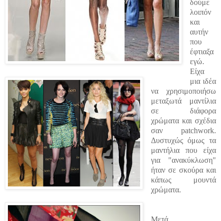
δούμε
λοιπόν
και
αυτήν
που
έφτιαξα
εγώ.
Είχα
μια ιδέα
να χρησιμοποιήσω
μεταξωτά μαντίλια
σε διάφορα
χρώματα και σχέδια
σαν patchwork.
Δυστυχώς όμως τα
μαντήλια που είχα
για "ανακύκλωση"
ήταν σε σκούρα και
κάπως μουντά
χρώματα.
Μετά