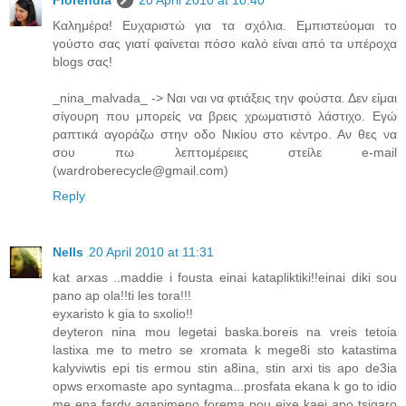
Florendia
20 April 2010 at 10:40
Καλημέρα! Ευχαριστώ για τα σχόλια. Εμπιστεύομαι το
γούστο σας γιατί φαίνεται πόσο καλό είναι από τα υπέροχα
blogs σας!
_nina_malvada_ -> Ναι ναι να φτιάξεις την φούστα. Δεν είμαι
σίγουρη που μπορείς να βρεις χρωματιστό λάστιχο. Εγώ
ραπτικά αγοράζω στην οδο Νικίου στο κέντρο. Αν θες να
σου πω λεπτομέρειες στείλε e-mail
(
wardroberecycle@gmail.com
)
Reply
Nells
20 April 2010 at 11:31
kat arxas ..maddie i fousta einai katapliktiki!!einai diki sou
pano ap ola!!ti les tora!!!
eyxaristo k gia to sxolio!!
deyteron nina mou legetai baska.boreis na vreis tetoia
lastixa me to metro se xromata k mege8i sto katastima
kalyviwtis epi tis ermou stin a8ina, stin arxi tis apo de3ia
opws erxomaste apo syntagma...prosfata ekana k go to idio
me ena fardy agapimeno forema pou eixe kaei apo tsigaro