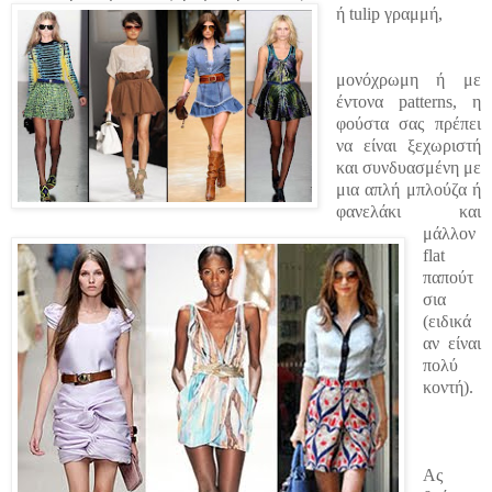
ή tulip γραμμή,
μονόχρωμη ή με
έντονα patterns, η
φούστα σας πρέπει
να είναι ξεχωριστή
και συνδυασμένη με
μια απλή μπλούζα ή
φανελάκι και
μάλλον
flat
παπούτ
σια
(ειδικά
αν είναι
πολύ
κοντή).
Ας