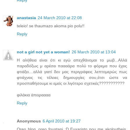
anastasia
24 March 2010 at 22:08
teleio! se thaumazo akoma pio polu!!
Reply
not a girl not yet a woman!
26 March 2010 at 13:04
Η αλήθεια είναι ότι κι εγώ απεχθάνομαι το μωβ...Αλλά
παραδόξως μ αρέσει παααάρα πολύ το φόρεμα που έχεις
φτιάξει....αλλά γιατί δεν μας περιγράφεις λεπτομερώς πως
φτιάχνεις τις τέλειες δημιουργίες σου,έτσι ώστε να
προσπαθήσουμε κι εμείς οι λιγότερο σχετικές???????????
φιλάκια άπειραααα
Reply
Anonymous
6 April 2010 at 19:27
Oreo blog, oreo foustani :D Euxaristo pou me akoloutheis,