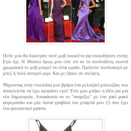
Πείτε μου θα διαλέγατε ποτέ μοβ τουαλέτα για οποιοδήποτε
event
;
Εγώ όχι. Η
Monica
όμως μου είπε
οτι
αν το
συνδυάσεις
σωστά
χρωματικά το μοβ μπορεί να είναι ωραίο. Πρότεινε συνδυασμό με
μπεζ ή πολύ ανοιχτό γκρι. Και με έβαλε σε σκέψεις.
Ψάχνοντας στην ντουλάπα μου βρήκα ένα μελιτζανί μπλουζάκι που
αποκλείεται να έχω αγοράσει εγώ! Έτσι μου μπήκε η ιδέα για μια
νέα δημιουργία. Αποφάσισα να το "
αναμίξω
" με ένα χακί μακό
φορεματάκι και μία παλιά γραβάτα του μπαμπά μου (!) που έχει
ένα φανταστικό
pattern.